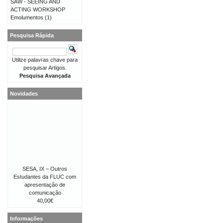
SAW - SEEING AND
ACTING WORKSHOP
Emolumentos
(1)
Pesquisa Rápida
Utilize palavras chave para
pesquisar Artigos.
Pesquisa Avançada
Novidades
SESA, IX – Outros
Estudantes da FLUC com
apresentação de
comunicação
40,00€
Informações