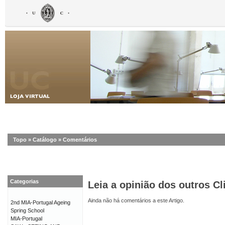
Topo
»
Catálogo
»
Comentários
Categorias
Leia a opinião dos outros Cl
Ainda não há comentários a este Artigo.
2nd MIA-Portugal Ageing
Spring School
MIA-Portugal