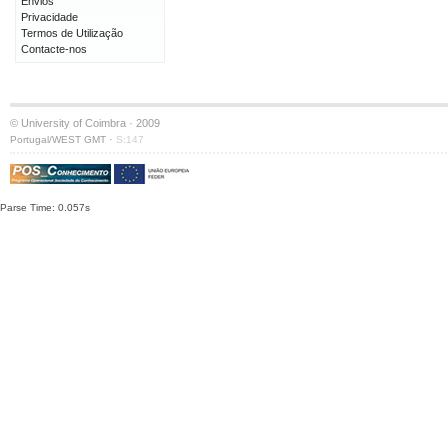
Envios
Privacidade
Termos de Utilização
Contacte-nos
© University of Coimbra · 2009
·
Portugal/WEST GMT
S:147
Parse Time: 0.057s