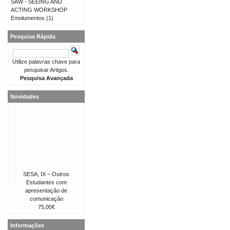
SAW - SEEING AND
ACTING WORKSHOP
Emolumentos
(1)
Pesquisa Rápida
Utilize palavras chave para
pesquisar Artigos.
Pesquisa Avançada
Novidades
SESA, IX – Outros
Estudantes com
apresentação de
comunicação
75,00€
Informações