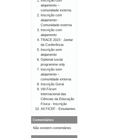
Inscrição com
alojamento –
comunidade externa
Inscrição com
alojamento -
Comunidade externa
Inscrição com
alojamento
TRACE 2023 - Jantar
da Conferência
Inscrição sem
alojamento
Optional social
programme only
Inscrição sem
alojamento –
comunidade externa
Inscrição Geral
VIII Fórum
Internacional das
Ciências da Educação
Física - Inscrição
XII FICEF - Estudantes
Comentários
Não existem comentários