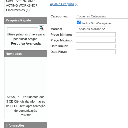
SAW - SEEING AND
Ajuda à Pesquisa
[?]
ACTING WORKSHOP
Emolumentos
(1)
Categorias:
Pesquisa Rápida
Incluir Sub-Categorias
Marcas:
Utilize palavras chave para
Preço Mínimo:
pesquisar Artigos.
Preço Máximo:
Pesquisa Avançada
Data Inicial:
Data Final:
Novidades
SESA, IX – Estudantes dos
3 CE Ciência da Informação
da FLUC sem apresentação
de comunicação
20,00€
Informações