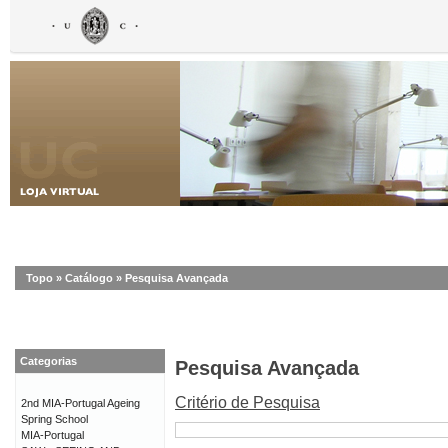
Topo
»
Catálogo
»
Pesquisa Avançada
Categorias
Pesquisa Avançada
Critério de Pesquisa
2nd MIA-Portugal Ageing
Spring School
MIA-Portugal