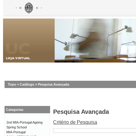
Topo
»
Catálogo
»
Pesquisa Avançada
Categorias
Pesquisa Avançada
Critério de Pesquisa
2nd MIA-Portugal Ageing
Spring School
MIA-Portugal