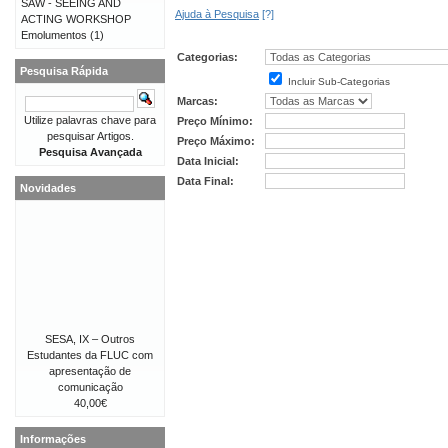
SAW - SEEING AND
Ajuda à Pesquisa
[?]
ACTING WORKSHOP
Emolumentos
(1)
Categorias:
Pesquisa Rápida
Incluir Sub-Categorias
Marcas:
Utilize palavras chave para
Preço Mínimo:
pesquisar Artigos.
Preço Máximo:
Pesquisa Avançada
Data Inicial:
Data Final:
Novidades
SESA, IX – Outros
Estudantes da FLUC com
apresentação de
comunicação
40,00€
Informações