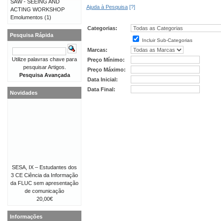
SAW - SEEING AND
Ajuda à Pesquisa
[?]
ACTING WORKSHOP
Emolumentos
(1)
Categorias:
Pesquisa Rápida
Incluir Sub-Categorias
Marcas:
Utilize palavras chave para
Preço Mínimo:
pesquisar Artigos.
Preço Máximo:
Pesquisa Avançada
Data Inicial:
Data Final:
Novidades
SESA, IX – Estudantes dos
3 CE Ciência da Informação
da FLUC sem apresentação
de comunicação
20,00€
Informações