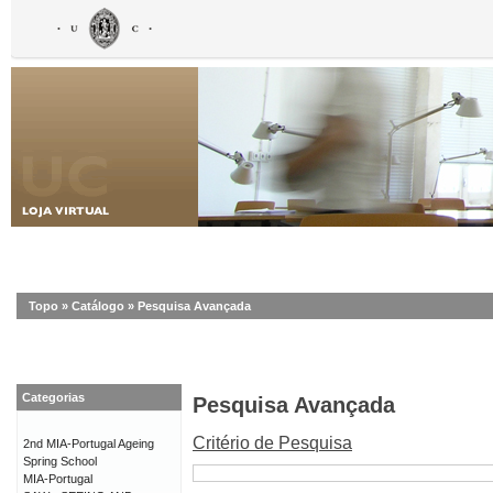
Topo
»
Catálogo
»
Pesquisa Avançada
Categorias
Pesquisa Avançada
Critério de Pesquisa
2nd MIA-Portugal Ageing
Spring School
MIA-Portugal