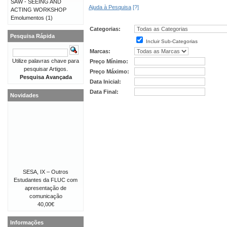
SAW - SEEING AND
Ajuda à Pesquisa
[?]
ACTING WORKSHOP
Emolumentos
(1)
Categorias:
Pesquisa Rápida
Incluir Sub-Categorias
Marcas:
Utilize palavras chave para
Preço Mínimo:
pesquisar Artigos.
Preço Máximo:
Pesquisa Avançada
Data Inicial:
Data Final:
Novidades
SESA, IX – Outros
Estudantes da FLUC com
apresentação de
comunicação
40,00€
Informações