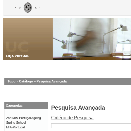
Topo
»
Catálogo
»
Pesquisa Avançada
Categorias
Pesquisa Avançada
Critério de Pesquisa
2nd MIA-Portugal Ageing
Spring School
MIA-Portugal