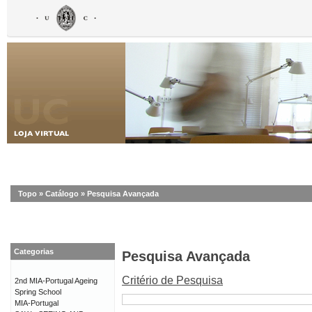
Topo
»
Catálogo
»
Pesquisa Avançada
Categorias
Pesquisa Avançada
Critério de Pesquisa
2nd MIA-Portugal Ageing
Spring School
MIA-Portugal