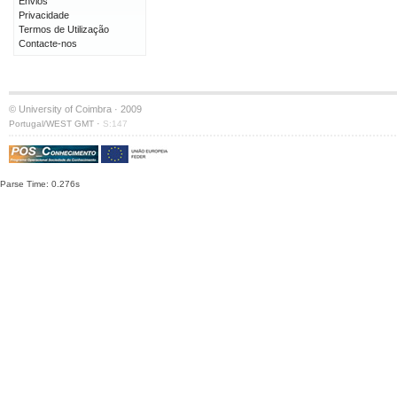
Envios
Privacidade
Termos de Utilização
Contacte-nos
© University of Coimbra · 2009
·
Portugal/WEST GMT
S:147
Parse Time: 0.276s