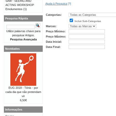
SAW - SEEING AND
Ajuda à Pesquisa
[?]
ACTING WORKSHOP
Emolumentos
(1)
Categorias:
Pesquisa Rápida
Incluir Sub-Categorias
Marcas:
Utilize palavras chave para
Preço Mínimo:
pesquisar Artigos.
Preço Máximo:
Pesquisa Avançada
Data Inicial:
Data Final:
Novidades
EUG 2018 - Ténis - por
cada dia que não pretendam
vir
6,50€
Informações