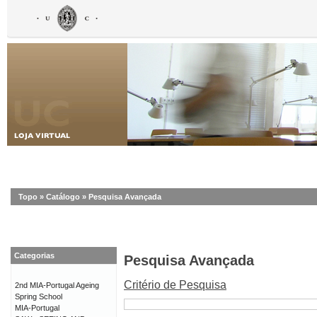
Topo
»
Catálogo
»
Pesquisa Avançada
Categorias
Pesquisa Avançada
Critério de Pesquisa
2nd MIA-Portugal Ageing
Spring School
MIA-Portugal