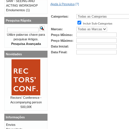
SAW - SEEING AND
Ajuda à Pesquisa
[?]
ACTING WORKSHOP
Emolumentos
(1)
Categorias:
Pesquisa Rápida
Incluir Sub-Categorias
Marcas:
Utilize palavras chave para
Preço Mínimo:
pesquisar Artigos.
Preço Máximo:
Pesquisa Avançada
Data Inicial:
Data Final:
Novidades
Rectors' Conference -
Accompanying person
500,00€
Informações
Envios