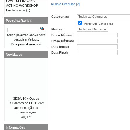
SAW - SEEING AND
Ajuda à Pesquisa
[?]
ACTING WORKSHOP
Emolumentos
(1)
Categorias:
Pesquisa Rápida
Incluir Sub-Categorias
Marcas:
Utilize palavras chave para
Preço Mínimo:
pesquisar Artigos.
Preço Máximo:
Pesquisa Avançada
Data Inicial:
Data Final:
Novidades
SESA, IX – Outros
Estudantes da FLUC com
apresentação de
comunicação
40,00€
Informações