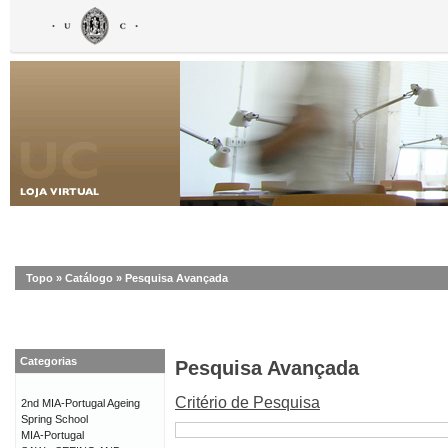
Topo
»
Catálogo
»
Pesquisa Avançada
Categorias
Pesquisa Avançada
Critério de Pesquisa
2nd MIA-Portugal Ageing
Spring School
MIA-Portugal