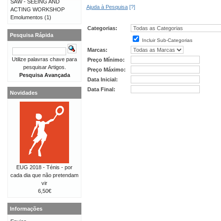
SAW - SEEING AND
Ajuda à Pesquisa
[?]
ACTING WORKSHOP
Emolumentos
(1)
Categorias:
Pesquisa Rápida
Incluir Sub-Categorias
Marcas:
Utilize palavras chave para
Preço Mínimo:
pesquisar Artigos.
Preço Máximo:
Pesquisa Avançada
Data Inicial:
Data Final:
Novidades
EUG 2018 - Ténis - por
cada dia que não pretendam
vir
6,50€
Informações