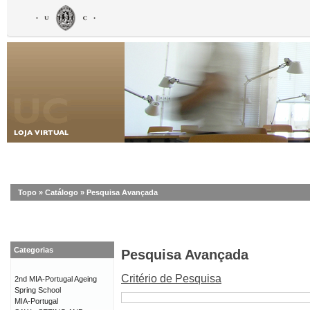
Topo
»
Catálogo
»
Pesquisa Avançada
Categorias
Pesquisa Avançada
Critério de Pesquisa
2nd MIA-Portugal Ageing
Spring School
MIA-Portugal