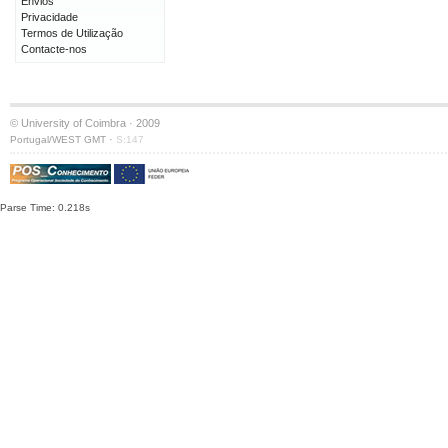
Envios
Privacidade
Termos de Utilização
Contacte-nos
© University of Coimbra · 2009
·
Portugal/WEST GMT
S:147
Parse Time: 0.218s