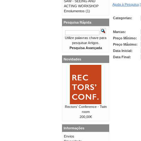
SAW - SEEING AND
Ajuda à Pesquisa
[
ACTING WORKSHOP
Emolumentos
(1)
Categorias:
Pesquisa Rápida
Marcas:
Utilize palavras chave para
Preço Mínimo:
pesquisar Artigos.
Preço Máximo:
Pesquisa Avançada
Data Inicial:
Data Final:
Novidades
Rectors' Conference - Twin
room
200,00€
Informações
Envios