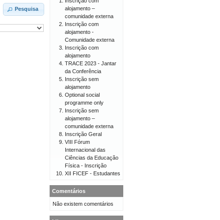
Inscrição com
alojamento –
Pesquisa
comunidade externa
Inscrição com
alojamento -
Comunidade externa
Inscrição com
alojamento
TRACE 2023 - Jantar
da Conferência
Inscrição sem
alojamento
Optional social
programme only
Inscrição sem
alojamento –
comunidade externa
Inscrição Geral
VIII Fórum
Internacional das
Ciências da Educação
Física - Inscrição
XII FICEF - Estudantes
Comentários
Não existem comentários