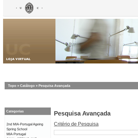
Topo
»
Catálogo
»
Pesquisa Avançada
Categorias
Pesquisa Avançada
Critério de Pesquisa
2nd MIA-Portugal Ageing
Spring School
MIA-Portugal