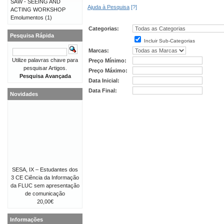
SAW - SEEING AND
Ajuda à Pesquisa
[?]
ACTING WORKSHOP
Emolumentos
(1)
Categorias:
Pesquisa Rápida
Incluir Sub-Categorias
Marcas:
Utilize palavras chave para
Preço Mínimo:
pesquisar Artigos.
Preço Máximo:
Pesquisa Avançada
Data Inicial:
Data Final:
Novidades
SESA, IX – Estudantes dos
3 CE Ciência da Informação
da FLUC sem apresentação
de comunicação
20,00€
Informações