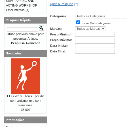
SAW - SEEING AND
Ajuda à Pesquisa
[?]
ACTING WORKSHOP
Emolumentos
(1)
Categorias:
Pesquisa Rápida
Incluir Sub-Categorias
Marcas:
Utilize palavras chave para
Preço Mínimo:
pesquisar Artigos.
Preço Máximo:
Pesquisa Avançada
Data Inicial:
Data Final:
Novidades
EUG 2018 - Ténis - por dia
sem alojamento e sem
transferes
35,00€
Informações