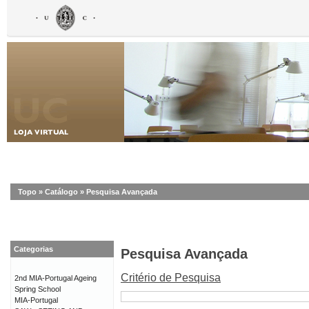
Topo
»
Catálogo
»
Pesquisa Avançada
Categorias
Pesquisa Avançada
Critério de Pesquisa
2nd MIA-Portugal Ageing
Spring School
MIA-Portugal