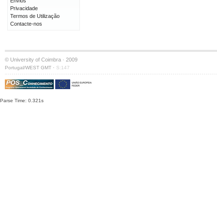
Envios
Privacidade
Termos de Utilização
Contacte-nos
© University of Coimbra · 2009
·
Portugal/WEST GMT
S:147
Parse Time: 0.321s