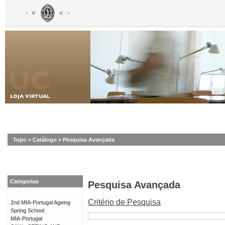
Topo
»
Catálogo
»
Pesquisa Avançada
Categorias
Pesquisa Avançada
Critério de Pesquisa
2nd MIA-Portugal Ageing
Spring School
MIA-Portugal