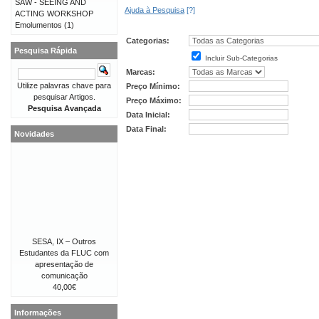
SAW - SEEING AND
Ajuda à Pesquisa
[?]
ACTING WORKSHOP
Emolumentos
(1)
Categorias:
Pesquisa Rápida
Incluir Sub-Categorias
Marcas:
Utilize palavras chave para
Preço Mínimo:
pesquisar Artigos.
Preço Máximo:
Pesquisa Avançada
Data Inicial:
Data Final:
Novidades
SESA, IX – Outros
Estudantes da FLUC com
apresentação de
comunicação
40,00€
Informações