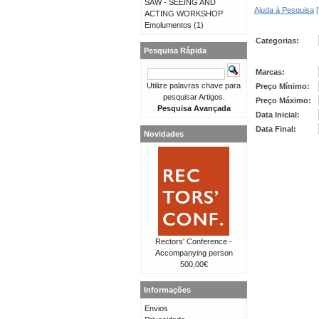
SAW - SEEING AND
Ajuda à Pesquisa
[
ACTING WORKSHOP
Emolumentos
(1)
Categorias:
Pesquisa Rápida
Marcas:
Utilize palavras chave para
Preço Mínimo:
pesquisar Artigos.
Preço Máximo:
Pesquisa Avançada
Data Inicial:
Data Final:
Novidades
Rectors' Conference -
Accompanying person
500,00€
Informações
Envios