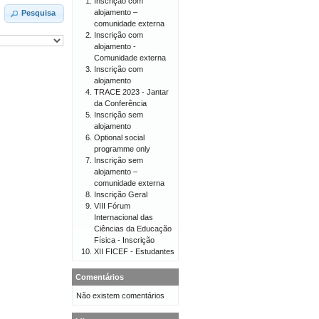
Inscrição com
alojamento –
Pesquisa
comunidade externa
Inscrição com
alojamento -
Comunidade externa
Inscrição com
alojamento
TRACE 2023 - Jantar
da Conferência
Inscrição sem
alojamento
Optional social
programme only
Inscrição sem
alojamento –
comunidade externa
Inscrição Geral
VIII Fórum
Internacional das
Ciências da Educação
Física - Inscrição
XII FICEF - Estudantes
Comentários
Não existem comentários