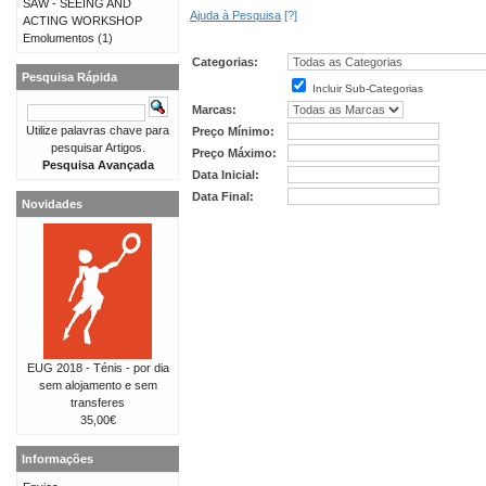
SAW - SEEING AND
Ajuda à Pesquisa
[?]
ACTING WORKSHOP
Emolumentos
(1)
Categorias:
Pesquisa Rápida
Incluir Sub-Categorias
Marcas:
Utilize palavras chave para
Preço Mínimo:
pesquisar Artigos.
Preço Máximo:
Pesquisa Avançada
Data Inicial:
Data Final:
Novidades
EUG 2018 - Ténis - por dia
sem alojamento e sem
transferes
35,00€
Informações