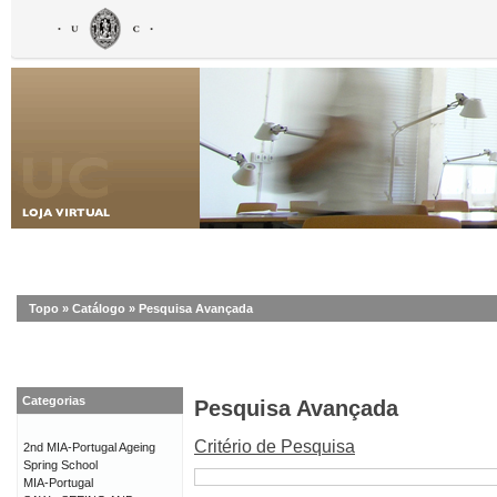
Topo
»
Catálogo
»
Pesquisa Avançada
Categorias
Pesquisa Avançada
Critério de Pesquisa
2nd MIA-Portugal Ageing
Spring School
MIA-Portugal