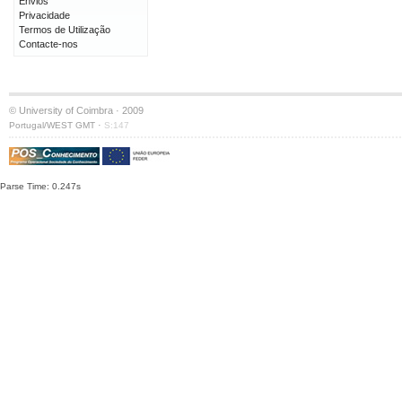
Envios
Privacidade
Termos de Utilização
Contacte-nos
© University of Coimbra · 2009
·
Portugal/WEST GMT
S:147
Parse Time: 0.247s