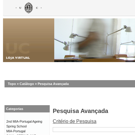
Topo
»
Catálogo
»
Pesquisa Avançada
Categorias
Pesquisa Avançada
Critério de Pesquisa
2nd MIA-Portugal Ageing
Spring School
MIA-Portugal