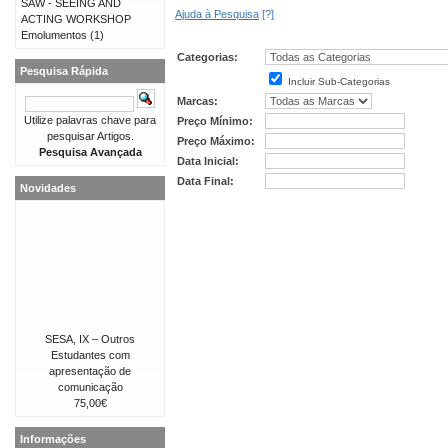
SAW - SEEING AND
Ajuda à Pesquisa
[?]
ACTING WORKSHOP
Emolumentos
(1)
Categorias:
Pesquisa Rápida
Incluir Sub-Categorias
Marcas:
Utilize palavras chave para
Preço Mínimo:
pesquisar Artigos.
Preço Máximo:
Pesquisa Avançada
Data Inicial:
Data Final:
Novidades
SESA, IX – Outros
Estudantes com
apresentação de
comunicação
75,00€
Informações