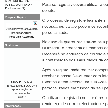
SAW - SEEING AND
Para se registar, deverá utilizar a o
ACTING WORKSHOP
Emolumentos
(1)
do site.
Pesquisa Rápida
O processo de registo é bastante 
necessários para o podermos reconh
Utilize palavras chave para
personalizado.
pesquisar Artigos.
Pesquisa Avançada
No caso de querer registar-se pela p
Novidades
Utilizador” e preencha os campos co
Receberá no endereço de correio e
a confirmação dos seus dados de co
Após o registo, pode realizar compr
receber a nossa Newsletter com in
Eventos e tem acesso, na sua Área 
SESA, IX – Outros
Estudantes da FLUC com
personalizadas em função do seu perf
apresentação de
comunicação
O utilizador registado no site é re
40,00€
(endereço de correio electrónico e p
Informações