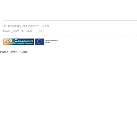
© University of Coimbra · 2009
·
Portugal/WEST GMT
S:147
Parse Time: 0.038s