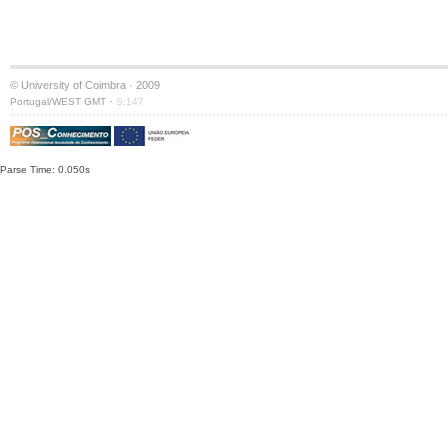
© University of Coimbra · 2009
·
Portugal/WEST GMT
S:147
Parse Time: 0.050s