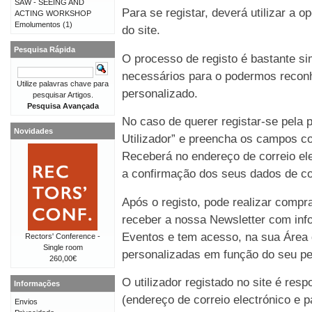
SAW - SEEING AND
Para se registar, deverá utilizar a o
ACTING WORKSHOP
Emolumentos
(1)
do site.
Pesquisa Rápida
O processo de registo é bastante 
necessários para o podermos reconh
Utilize palavras chave para
personalizado.
pesquisar Artigos.
Pesquisa Avançada
No caso de querer registar-se pela p
Novidades
Utilizador” e preencha os campos co
Receberá no endereço de correio e
a confirmação dos seus dados de co
Após o registo, pode realizar compr
receber a nossa Newsletter com in
Eventos e tem acesso, na sua Área 
Rectors' Conference -
Single room
personalizadas em função do seu perf
260,00€
O utilizador registado no site é re
Informações
(endereço de correio electrónico e p
Envios