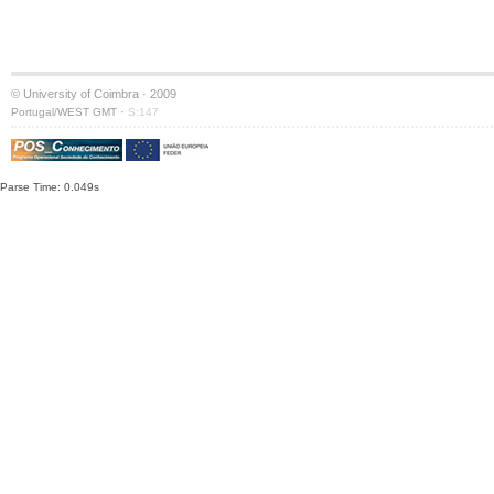
© University of Coimbra · 2009
·
Portugal/WEST GMT
S:147
Parse Time: 0.049s