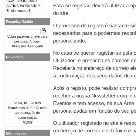
SAW - SEEING AND
Para se registar, deverá utilizar a o
ACTING WORKSHOP
Emolumentos
(1)
do site.
Pesquisa Rápida
O processo de registo é bastante 
necessários para o podermos reconh
Utilize palavras chave para
personalizado.
pesquisar Artigos.
Pesquisa Avançada
No caso de querer registar-se pela p
Novidades
Utilizador” e preencha os campos co
Receberá no endereço de correio e
a confirmação dos seus dados de co
Após o registo, pode realizar compr
receber a nossa Newsletter com in
Eventos e tem acesso, na sua Área 
SESA, IX – Outros
Estudantes da FLUC com
personalizadas em função do seu perf
apresentação de
comunicação
O utilizador registado no site é re
40,00€
(endereço de correio electrónico e p
Informações