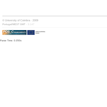
© University of Coimbra · 2009
·
Portugal/WEST GMT
S:147
Parse Time: 0.050s