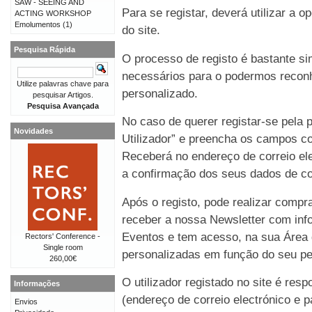
SAW - SEEING AND
Para se registar, deverá utilizar a o
ACTING WORKSHOP
Emolumentos
(1)
do site.
Pesquisa Rápida
O processo de registo é bastante 
necessários para o podermos reconh
Utilize palavras chave para
personalizado.
pesquisar Artigos.
Pesquisa Avançada
No caso de querer registar-se pela p
Novidades
Utilizador” e preencha os campos co
Receberá no endereço de correio e
a confirmação dos seus dados de co
Após o registo, pode realizar compr
receber a nossa Newsletter com in
Eventos e tem acesso, na sua Área 
Rectors' Conference -
Single room
personalizadas em função do seu perf
260,00€
O utilizador registado no site é re
Informações
(endereço de correio electrónico e p
Envios