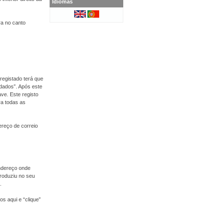
Idiomas
ra no canto
registado terá que
 dados”. Após este
ve. Este registo
ra todas as
dereço de correio
endereço onde
roduziu no seu
.
s aqui e “clique”