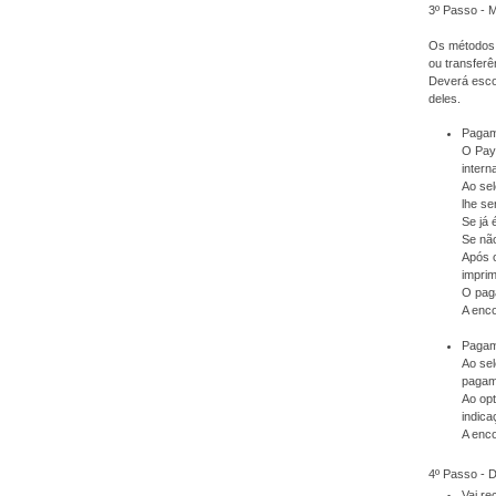
3º Passo - 
Os métodos 
ou transferê
Deverá escol
deles.
Pagam
O PayP
intern
Ao sel
lhe se
Se já 
Se não
Após 
imprim
O pag
A enc
Pagame
Ao sel
pagam
Ao op
indica
A enc
4º Passo -
Vai r