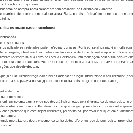
es dos artigos em questão.
o processo de compra basta “clicar” em “encomendar” no Carrinho de Compras.
eu carrinho de compras em qualquer altura. Basta para isso “clicar” no ícone que se encont
 página.
r, siga os quatro passos seguintes:
dentificação
te os seus dados
 os utilizadores registados podem efectuar compras. Por isso, se ainda não é um utilizador 
er ao registo, introduzindo os dados que lhe são solicitados e clicando depois em “Registar
imento receberá na sua caixa de correio electrónico uma mensagem com a sua palavra cha
 necessita de ser feito uma vez. Depois de ter recebido a sua palavra-chave ela servirá pa
cções que deseje efectuar.
que já é um utilizador registado é necessário fazer o login, introduzindo o seu utilizador (en
ónico) e a sua palavra-chave (que lhe foi fornecida após o registo dos seus dados).
Dados do envio
 da encomenda
 login surge uma página onde nos deverá indicar, caso seja diferente da do seu registo, o 
nde receber a encomenda. Por defeito os campos surgem preenchidos com os dados que int
o, caso pretenda que este sejam diferentes, preencha-os, por favor e “clique” em “Continuar”
 da factura
tende que a factura desta encomenda tenha dados diferentes dos do seu registo, preencha-o
ontinuar”