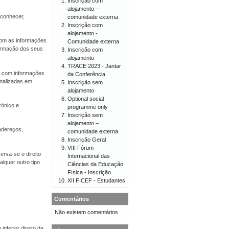
Inscrição com
alojamento –
econhecer,
comunidade externa
Inscrição com
alojamento -
 com as informações
Comunidade externa
firmação dos seus
Inscrição com
alojamento
TRACE 2023 - Jantar
er com informações
da Conferência
onalizadas em
Inscrição sem
alojamento
Optional social
rónico e
programme only
Inscrição sem
alojamento –
endereços,
comunidade externa
Inscrição Geral
VIII Fórum
erva-se o direito
Internacional das
lquer outro tipo
Ciências da Educação
Física - Inscrição
XII FICEF - Estudantes
Comentários
Não existem comentários
nferior direito da