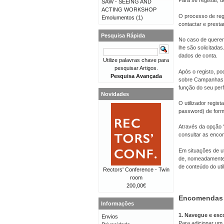
Para se registar, d
SAW - SEEING AND
ACTING WORKSHOP
O processo de reg
Emolumentos
(1)
contactar e presta
Pesquisa Rápida
No caso de querer 
lhe são solicitad
dados de conta.
Utilize palavras chave para
pesquisar Artigos.
Após o registo, po
Pesquisa Avançada
sobre Campanhas, 
função do seu perfi
Novidades
O utilizador regis
password) de forma
Através da opção “
consultar as enco
Em situações de ut
de, nomeadamente,
de conteúdo do util
Rectors' Conference - Twin
room
200,00€
Encomendas
Informações
1. Navegue e esc
Envios
Para adicionar um 