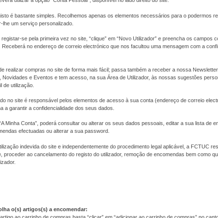
everá utilizar a opção "Conta Pessoal", disponível no lado direito do site.
isto é bastante simples. Recolhemos apenas os elementos necessários para o podermos r
r-lhe um serviço personalizado.
registar-se pela primeira vez no site, “clique” em “Novo Utilizador” e preencha os campos
as. Receberá no endereço de correio electrónico que nos facultou uma mensagem com a con
de realizar compras no site de forma mais fácil; passa também a receber a nossa Newslett
Novidades e Eventos e tem acesso, na sua Área de Utilizador, às nossas sugestões pers
l de utilização.
tado no site é responsável pelos elementos de acesso à sua conta (endereço de correio elect
 a garantir a confidencialidade dos seus dados.
A Minha Conta”, poderá consultar ou alterar os seus dados pessoais, editar a sua lista de 
mendas efectuadas ou alterar a sua password.
ilização indevida do site e independentemente do procedimento legal aplicável, a FCTUC res
 proceder ao cancelamento do registo do utilizador, remoção de encomendas bem como qua
izador.
olha o(s) artigos(s) a encomendar:
artigo ao carrinho de compras basta “clicar” em “adicionar ao carrinho de compras” no canto i