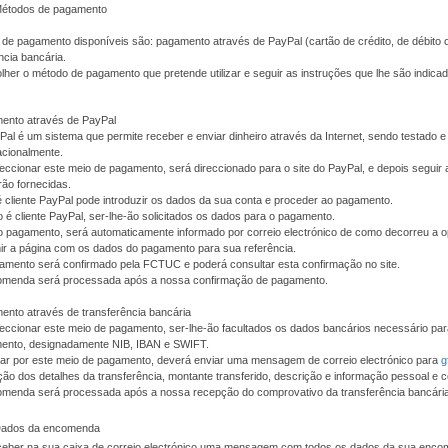
Métodos de pagamento
de pagamento disponíveis são: pagamento através de PayPal (cartão de crédito, de débito 
ncia bancária.
her o método de pagamento que pretende utilizar e seguir as instruções que lhe são indic
ento através de PayPal
al é um sistema que permite receber e enviar dinheiro através da Internet, sendo testado
acionalmente.
eccionar este meio de pagamento, será direccionado para o site do PayPal, e depois seguir 
rão fornecidas.
é cliente PayPal pode introduzir os dados da sua conta e proceder ao pagamento.
 é cliente PayPal, ser-lhe-ão solicitados os dados para o pagamento.
o pagamento, será automaticamente informado por correio electrónico de como decorreu a 
ir a página com os dados do pagamento para sua referência.
amento será confirmado pela FCTUC e poderá consultar esta confirmação no site.
omenda será processada após a nossa confirmação de pagamento.
nto através de transferência bancária
eccionar este meio de pagamento, ser-lhe-ão facultados os dados bancários necessário pa
ento, designadamente NIB, IBAN e SWIFT.
tar por este meio de pagamento, deverá enviar uma mensagem de correio electrónico para
g
ção dos detalhes da transferência, montante transferido, descrição e informação pessoal e c
omenda será processada após a nossa recepção do comprovativo da transferência bancária
 Dados da encomenda
eceber na sua caixa de correio electrónico uma mensagem com todos os dados da sua enc