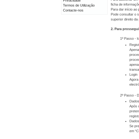
Privacidade
ficha de informaçõ
Termos de Utilização
Para dar início a
Contacte-nos
Pode consultar o s
superior direito da
2. Para prossegui
1º Passo - I
Regis
Apenas
proced
proced
apenas
transa
Login
Agora 
electr
2º Passo - 
Dados
Após o
prete
regist
Dados
Se pre
em “C