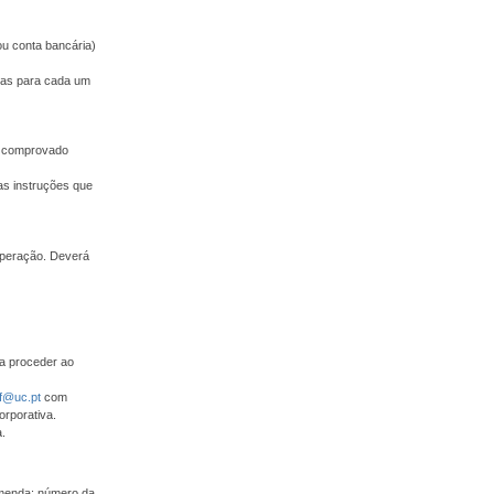
ou conta bancária)
adas para cada um
 e comprovado
as instruções que
operação. Deverá
ra proceder ao
f@uc.pt
com
orporativa.
.
omenda: número da