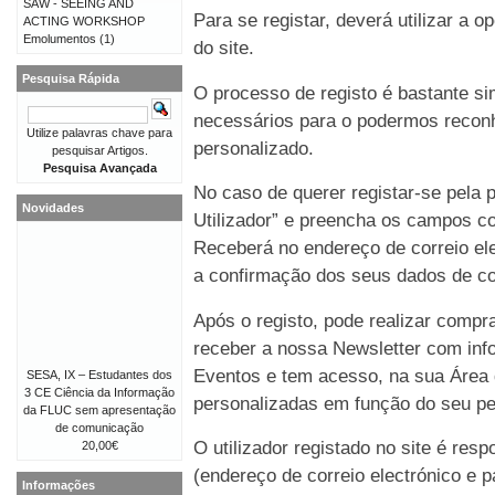
SAW - SEEING AND
Para se registar, deverá utilizar a o
ACTING WORKSHOP
Emolumentos
(1)
do site.
Pesquisa Rápida
O processo de registo é bastante 
necessários para o podermos reconh
Utilize palavras chave para
personalizado.
pesquisar Artigos.
Pesquisa Avançada
No caso de querer registar-se pela p
Novidades
Utilizador” e preencha os campos co
Receberá no endereço de correio e
a confirmação dos seus dados de co
Após o registo, pode realizar compr
receber a nossa Newsletter com in
Eventos e tem acesso, na sua Área 
SESA, IX – Estudantes dos
3 CE Ciência da Informação
personalizadas em função do seu perf
da FLUC sem apresentação
de comunicação
O utilizador registado no site é re
20,00€
(endereço de correio electrónico e p
Informações