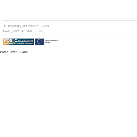
© University of Coimbra · 2009
·
Portugal/WEST GMT
S:147
Parse Time: 0.046s