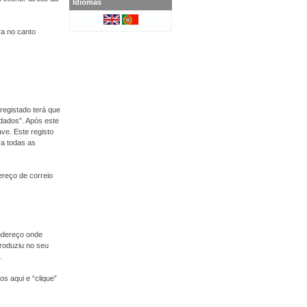
Idiomas
ra no canto
registado terá que
 dados”. Após este
ve. Este registo
ra todas as
dereço de correio
endereço onde
roduziu no seu
.
s aqui e “clique”