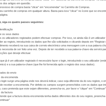
es dos artigos em questão.
o processo de compra basta “clicar” em “encomendar” no Carrinho de Compras.
eu carrinho de compras em qualquer altura. Basta para isso “clicar” no ícone que se encont
 página.
r, siga os quatro passos seguintes:
dentificação
te os seus dados
 os utilizadores registados podem efectuar compras. Por isso, se ainda não é um utilizador 
er ao registo, introduzindo os dados que lhe são solicitados e clicando depois em “Registar
imento receberá na sua caixa de correio electrónico uma mensagem com a sua palavra cha
 necessita de ser feito uma vez. Depois de ter recebido a sua palavra-chave ela servirá pa
cções que deseje efectuar.
que já é um utilizador registado é necessário fazer o login, introduzindo o seu utilizador (en
ónico) e a sua palavra-chave (que lhe foi fornecida após o registo dos seus dados).
Dados do envio
 da encomenda
 login surge uma página onde nos deverá indicar, caso seja diferente da do seu registo, o 
nde receber a encomenda. Por defeito os campos surgem preenchidos com os dados que int
o, caso pretenda que este sejam diferentes, preencha-os, por favor e “clique” em “Continuar”
 da factura
tende que a factura desta encomenda tenha dados diferentes dos do seu registo, preencha-o
ontinuar”