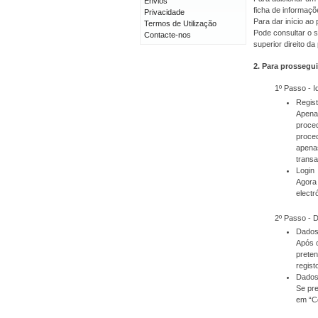
Envios
ficha de informaçõ
Privacidade
Para dar início a
Termos de Utilização
Pode consultar o s
Contacte-nos
superior direito da
2. Para prossegui
1º Passo - I
Regis
Apenas
proced
proced
apenas
transa
Login
Agora 
electr
2º Passo - 
Dados
Após o
prete
regist
Dados
Se pre
em “C