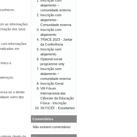
Inscrição com
alojamento –
econhecer,
comunidade externa
Inscrição com
alojamento -
 com as informações
Comunidade externa
firmação dos seus
Inscrição com
alojamento
TRACE 2023 - Jantar
er com informações
da Conferência
onalizadas em
Inscrição sem
alojamento
Optional social
rónico e
programme only
Inscrição sem
alojamento –
endereços,
comunidade externa
Inscrição Geral
VIII Fórum
erva-se o direito
Internacional das
lquer outro tipo
Ciências da Educação
Física - Inscrição
XII FICEF - Estudantes
Comentários
Não existem comentários
nferior direito da