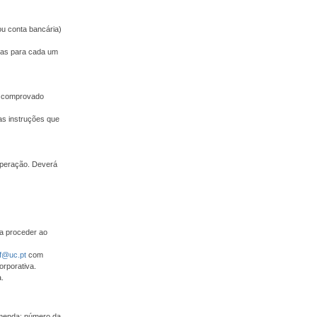
ou conta bancária)
adas para cada um
 e comprovado
as instruções que
operação. Deverá
ra proceder ao
f@uc.pt
com
orporativa.
.
omenda: número da