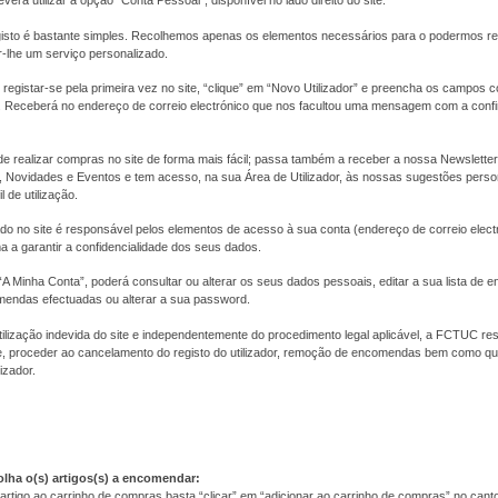
everá utilizar a opção "Conta Pessoal", disponível no lado direito do site.
isto é bastante simples. Recolhemos apenas os elementos necessários para o podermos r
r-lhe um serviço personalizado.
registar-se pela primeira vez no site, “clique” em “Novo Utilizador” e preencha os campos
as. Receberá no endereço de correio electrónico que nos facultou uma mensagem com a con
de realizar compras no site de forma mais fácil; passa também a receber a nossa Newslett
Novidades e Eventos e tem acesso, na sua Área de Utilizador, às nossas sugestões pers
l de utilização.
tado no site é responsável pelos elementos de acesso à sua conta (endereço de correio elect
 a garantir a confidencialidade dos seus dados.
A Minha Conta”, poderá consultar ou alterar os seus dados pessoais, editar a sua lista de 
mendas efectuadas ou alterar a sua password.
ilização indevida do site e independentemente do procedimento legal aplicável, a FCTUC res
 proceder ao cancelamento do registo do utilizador, remoção de encomendas bem como qua
izador.
olha o(s) artigos(s) a encomendar:
artigo ao carrinho de compras basta “clicar” em “adicionar ao carrinho de compras” no canto i