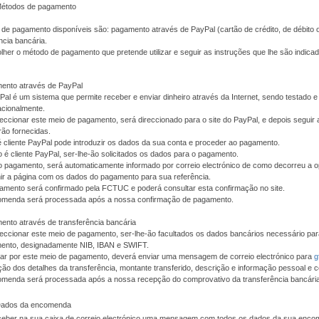
Métodos de pagamento
de pagamento disponíveis são: pagamento através de PayPal (cartão de crédito, de débito 
ncia bancária.
her o método de pagamento que pretende utilizar e seguir as instruções que lhe são indic
ento através de PayPal
al é um sistema que permite receber e enviar dinheiro através da Internet, sendo testado
acionalmente.
eccionar este meio de pagamento, será direccionado para o site do PayPal, e depois seguir 
rão fornecidas.
é cliente PayPal pode introduzir os dados da sua conta e proceder ao pagamento.
 é cliente PayPal, ser-lhe-ão solicitados os dados para o pagamento.
o pagamento, será automaticamente informado por correio electrónico de como decorreu a 
ir a página com os dados do pagamento para sua referência.
amento será confirmado pela FCTUC e poderá consultar esta confirmação no site.
omenda será processada após a nossa confirmação de pagamento.
nto através de transferência bancária
eccionar este meio de pagamento, ser-lhe-ão facultados os dados bancários necessário pa
ento, designadamente NIB, IBAN e SWIFT.
tar por este meio de pagamento, deverá enviar uma mensagem de correio electrónico para
g
ção dos detalhes da transferência, montante transferido, descrição e informação pessoal e c
omenda será processada após a nossa recepção do comprovativo da transferência bancária
 Dados da encomenda
eceber na sua caixa de correio electrónico uma mensagem com todos os dados da sua enc