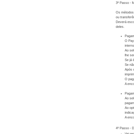
3º Passo - 
Os métodos 
ou transferê
Deverá escol
deles.
Pagam
O PayP
intern
Ao sel
lhe se
Se já 
Se não
Após 
imprim
O pag
A enc
Pagame
Ao sel
pagam
Ao op
indica
A enc
4º Passo -
Vai r