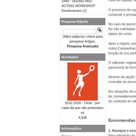
Para se registar, d
SAW - SEEING AND
ACTING WORKSHOP
O processo de reg
Emolumentos
(1)
contactar e presta
Pesquisa Rápida
No caso de querer 
lhe são solicitad
dados de conta.
Utilize palavras chave para
pesquisar Artigos.
Após o registo, po
Pesquisa Avançada
sobre Campanhas, 
função do seu perfi
Novidades
O utilizador regis
password) de forma
Através da opção “
consultar as enco
Em situações de ut
de, nomeadamente,
de conteúdo do util
EUG 2018 - Ténis - por
cada dia que não pretendam
vir
6,50€
Encomendas
Informações
1. Navegue e esc
Para adicionar um 