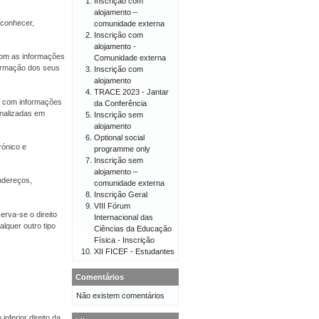
Inscrição com
alojamento –
econhecer,
comunidade externa
Inscrição com
alojamento -
 com as informações
Comunidade externa
firmação dos seus
Inscrição com
alojamento
TRACE 2023 - Jantar
er com informações
da Conferência
onalizadas em
Inscrição sem
alojamento
Optional social
rónico e
programme only
Inscrição sem
alojamento –
endereços,
comunidade externa
Inscrição Geral
VIII Fórum
erva-se o direito
Internacional das
lquer outro tipo
Ciências da Educação
Física - Inscrição
XII FICEF - Estudantes
Comentários
Não existem comentários
nferior direito da