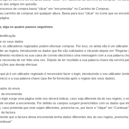
es dos artigos em questão.
o processo de compra basta “clicar” em “encomendar” no Carrinho de Compras.
eu carrinho de compras em qualquer altura. Basta para isso “clicar” no ícone que se encont
 página.
r, siga os quatro passos seguintes:
dentificação
te os seus dados
 os utilizadores registados podem efectuar compras. Por isso, se ainda não é um utilizador 
er ao registo, introduzindo os dados que lhe são solicitados e clicando depois em “Registar
imento receberá na sua caixa de correio electrónico uma mensagem com a sua palavra cha
 necessita de ser feito uma vez. Depois de ter recebido a sua palavra-chave ela servirá pa
cções que deseje efectuar.
que já é um utilizador registado é necessário fazer o login, introduzindo o seu utilizador (en
ónico) e a sua palavra-chave (que lhe foi fornecida após o registo dos seus dados).
Dados do envio
 da encomenda
 login surge uma página onde nos deverá indicar, caso seja diferente da do seu registo, o 
nde receber a encomenda. Por defeito os campos surgem preenchidos com os dados que int
o, caso pretenda que este sejam diferentes, preencha-os, por favor e “clique” em “Continuar”
 da factura
tende que a factura desta encomenda tenha dados diferentes dos do seu registo, preencha-o
ontinuar”