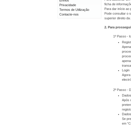
Envios
ficha de informaçõ
Privacidade
Para dar início a
Termos de Utilização
Pode consultar o s
Contacte-nos
superior direito da
2. Para prossegui
1º Passo - I
Regis
Apenas
proced
proced
apenas
transa
Login
Agora 
electr
2º Passo - 
Dados
Após o
prete
regist
Dados
Se pre
em “C