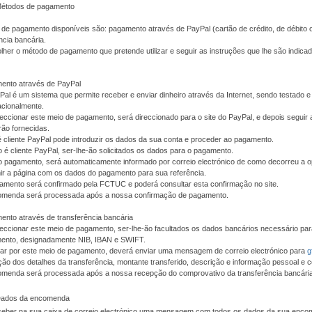
Métodos de pagamento
de pagamento disponíveis são: pagamento através de PayPal (cartão de crédito, de débito 
ncia bancária.
her o método de pagamento que pretende utilizar e seguir as instruções que lhe são indic
ento através de PayPal
al é um sistema que permite receber e enviar dinheiro através da Internet, sendo testado
acionalmente.
eccionar este meio de pagamento, será direccionado para o site do PayPal, e depois seguir 
rão fornecidas.
é cliente PayPal pode introduzir os dados da sua conta e proceder ao pagamento.
 é cliente PayPal, ser-lhe-ão solicitados os dados para o pagamento.
o pagamento, será automaticamente informado por correio electrónico de como decorreu a 
ir a página com os dados do pagamento para sua referência.
amento será confirmado pela FCTUC e poderá consultar esta confirmação no site.
omenda será processada após a nossa confirmação de pagamento.
nto através de transferência bancária
eccionar este meio de pagamento, ser-lhe-ão facultados os dados bancários necessário pa
ento, designadamente NIB, IBAN e SWIFT.
tar por este meio de pagamento, deverá enviar uma mensagem de correio electrónico para
g
ção dos detalhes da transferência, montante transferido, descrição e informação pessoal e c
omenda será processada após a nossa recepção do comprovativo da transferência bancária
 Dados da encomenda
eceber na sua caixa de correio electrónico uma mensagem com todos os dados da sua enc