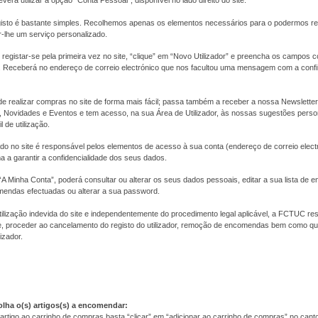
everá utilizar a opção "Conta Pessoal", disponível no lado direito do site.
isto é bastante simples. Recolhemos apenas os elementos necessários para o podermos r
r-lhe um serviço personalizado.
registar-se pela primeira vez no site, “clique” em “Novo Utilizador” e preencha os campos
as. Receberá no endereço de correio electrónico que nos facultou uma mensagem com a con
de realizar compras no site de forma mais fácil; passa também a receber a nossa Newslett
Novidades e Eventos e tem acesso, na sua Área de Utilizador, às nossas sugestões pers
l de utilização.
tado no site é responsável pelos elementos de acesso à sua conta (endereço de correio elect
 a garantir a confidencialidade dos seus dados.
A Minha Conta”, poderá consultar ou alterar os seus dados pessoais, editar a sua lista de 
mendas efectuadas ou alterar a sua password.
ilização indevida do site e independentemente do procedimento legal aplicável, a FCTUC res
 proceder ao cancelamento do registo do utilizador, remoção de encomendas bem como qua
izador.
olha o(s) artigos(s) a encomendar:
artigo ao carrinho de compras basta “clicar” em “adicionar ao carrinho de compras” no canto i