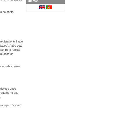
Idiomas
ra no canto
registado terá que
 dados”. Após este
ve. Este registo
ra todas as
dereço de correio
endereço onde
roduziu no seu
.
s aqui e “clique”