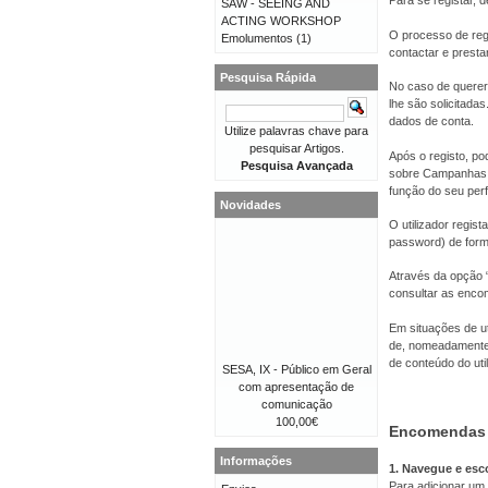
Para se registar, d
SAW - SEEING AND
ACTING WORKSHOP
O processo de reg
Emolumentos
(1)
contactar e presta
Pesquisa Rápida
No caso de querer 
lhe são solicitad
dados de conta.
Utilize palavras chave para
pesquisar Artigos.
Após o registo, po
Pesquisa Avançada
sobre Campanhas, 
função do seu perfi
Novidades
O utilizador regis
password) de forma
Através da opção “
consultar as enco
Em situações de ut
de, nomeadamente,
de conteúdo do util
SESA, IX - Público em Geral
com apresentação de
comunicação
100,00€
Encomendas
Informações
1. Navegue e esc
Para adicionar um 