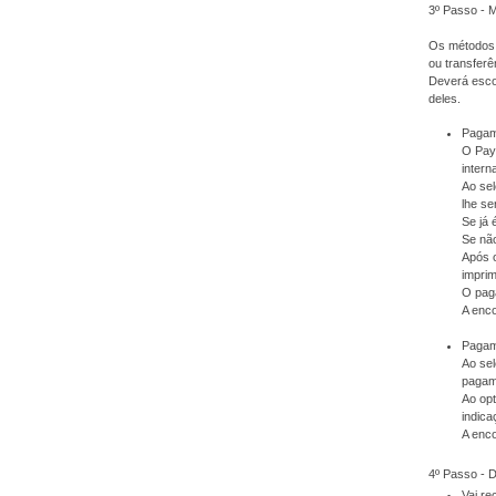
3º Passo - 
Os métodos 
ou transferê
Deverá escol
deles.
Pagam
O PayP
intern
Ao sel
lhe se
Se já 
Se não
Após 
imprim
O pag
A enc
Pagame
Ao sel
pagam
Ao op
indica
A enc
4º Passo -
Vai r