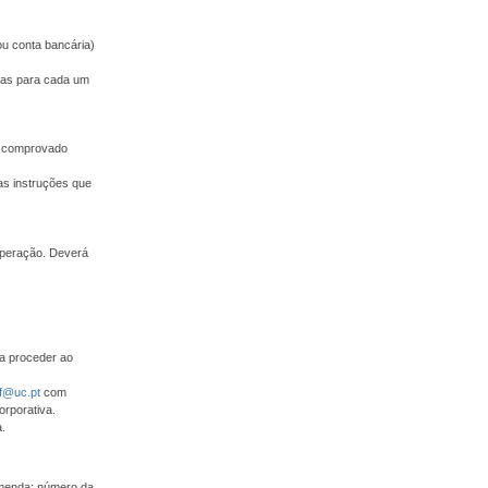
ou conta bancária)
adas para cada um
 e comprovado
as instruções que
operação. Deverá
ra proceder ao
f@uc.pt
com
orporativa.
.
omenda: número da