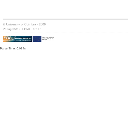
© University of Coimbra · 2009
·
Portugal/WEST GMT
S:147
Parse Time: 0.034s