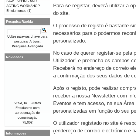
SAW - SEEING AND
Para se registar, deverá utilizar a o
ACTING WORKSHOP
Emolumentos
(1)
do site.
Pesquisa Rápida
O processo de registo é bastante 
necessários para o podermos reconh
Utilize palavras chave para
personalizado.
pesquisar Artigos.
Pesquisa Avançada
No caso de querer registar-se pela p
Novidades
Utilizador” e preencha os campos co
Receberá no endereço de correio e
a confirmação dos seus dados de co
Após o registo, pode realizar compr
receber a nossa Newsletter com in
Eventos e tem acesso, na sua Área 
SESA, IX – Outros
Estudantes com
personalizadas em função do seu perf
apresentação de
comunicação
O utilizador registado no site é re
75,00€
(endereço de correio electrónico e p
Informações