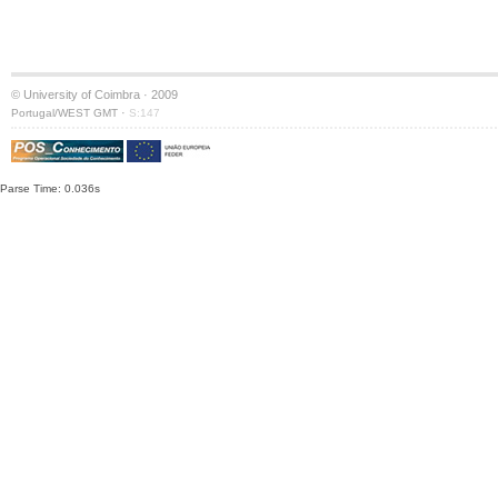
© University of Coimbra · 2009
·
Portugal/WEST GMT
S:147
Parse Time: 0.036s