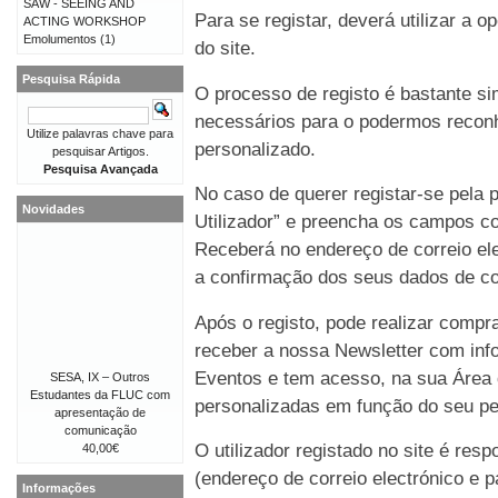
SAW - SEEING AND
Para se registar, deverá utilizar a o
ACTING WORKSHOP
Emolumentos
(1)
do site.
Pesquisa Rápida
O processo de registo é bastante 
necessários para o podermos reconh
Utilize palavras chave para
personalizado.
pesquisar Artigos.
Pesquisa Avançada
No caso de querer registar-se pela p
Novidades
Utilizador” e preencha os campos co
Receberá no endereço de correio e
a confirmação dos seus dados de co
Após o registo, pode realizar compr
receber a nossa Newsletter com in
Eventos e tem acesso, na sua Área 
SESA, IX – Outros
Estudantes da FLUC com
personalizadas em função do seu perf
apresentação de
comunicação
O utilizador registado no site é re
40,00€
(endereço de correio electrónico e p
Informações