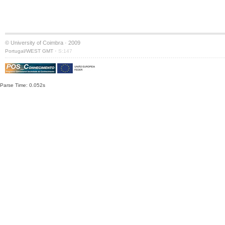
© University of Coimbra · 2009
·
Portugal/WEST GMT
S:147
Parse Time: 0.052s