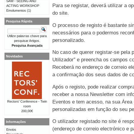
SAW - SEEING AND
Para se registar, deverá utilizar a o
ACTING WORKSHOP
Emolumentos
(1)
do site.
Pesquisa Rápida
O processo de registo é bastante 
necessários para o podermos reconh
Utilize palavras chave para
personalizado.
pesquisar Artigos.
Pesquisa Avançada
No caso de querer registar-se pela p
Novidades
Utilizador” e preencha os campos co
Receberá no endereço de correio e
a confirmação dos seus dados de co
Após o registo, pode realizar compr
receber a nossa Newsletter com in
Eventos e tem acesso, na sua Área 
Rectors' Conference - Twin
room
personalizadas em função do seu perf
200,00€
O utilizador registado no site é re
Informações
(endereço de correio electrónico e p
Envios