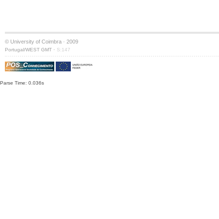
© University of Coimbra · 2009
·
Portugal/WEST GMT
S:147
Parse Time: 0.036s