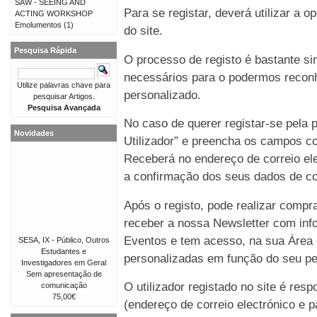
SAW - SEEING AND
Para se registar, deverá utilizar a o
ACTING WORKSHOP
Emolumentos
(1)
do site.
Pesquisa Rápida
O processo de registo é bastante 
necessários para o podermos reconh
Utilize palavras chave para
personalizado.
pesquisar Artigos.
Pesquisa Avançada
No caso de querer registar-se pela p
Novidades
Utilizador” e preencha os campos co
Receberá no endereço de correio e
a confirmação dos seus dados de co
Após o registo, pode realizar compr
receber a nossa Newsletter com in
Eventos e tem acesso, na sua Área 
SESA, IX - Público, Outros
Estudantes e
personalizadas em função do seu perf
Investigadores em Geral
Sem apresentação de
O utilizador registado no site é re
comunicação
75,00€
(endereço de correio electrónico e p