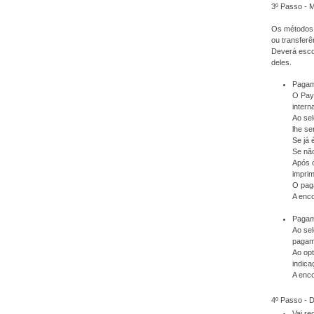
3º Passo - 
Os métodos 
ou transferê
Deverá escol
deles.
Pagam
O PayP
intern
Ao sel
lhe se
Se já 
Se não
Após 
imprim
O pag
A enc
Pagame
Ao sel
pagam
Ao op
indica
A enc
4º Passo -
Vai r