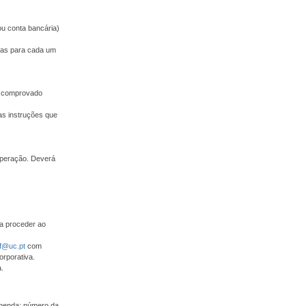
ou conta bancária)
adas para cada um
 e comprovado
as instruções que
operação. Deverá
ra proceder ao
f@uc.pt
com
orporativa.
.
omenda: número da