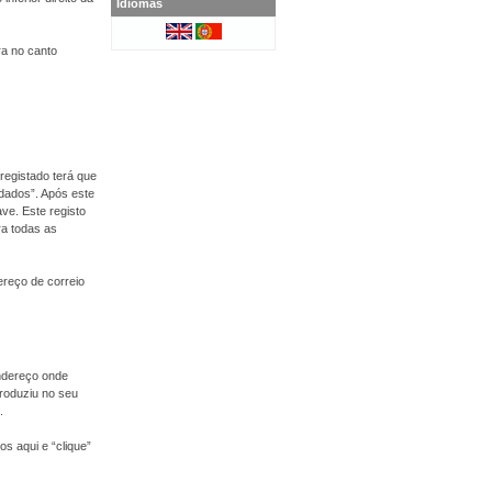
Idiomas
ra no canto
registado terá que
 dados”. Após este
ve. Este registo
ra todas as
dereço de correio
endereço onde
roduziu no seu
.
s aqui e “clique”