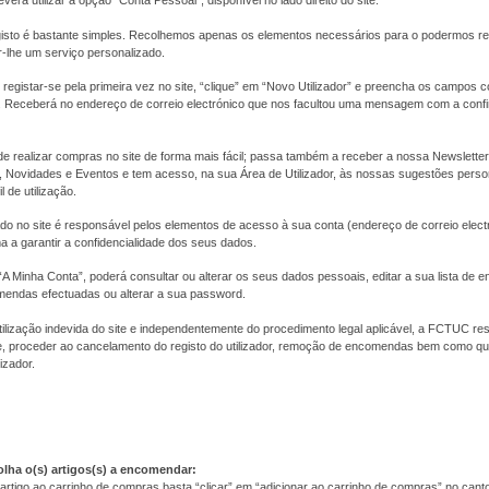
everá utilizar a opção "Conta Pessoal", disponível no lado direito do site.
isto é bastante simples. Recolhemos apenas os elementos necessários para o podermos r
r-lhe um serviço personalizado.
registar-se pela primeira vez no site, “clique” em “Novo Utilizador” e preencha os campos
as. Receberá no endereço de correio electrónico que nos facultou uma mensagem com a con
de realizar compras no site de forma mais fácil; passa também a receber a nossa Newslett
Novidades e Eventos e tem acesso, na sua Área de Utilizador, às nossas sugestões pers
l de utilização.
tado no site é responsável pelos elementos de acesso à sua conta (endereço de correio elect
 a garantir a confidencialidade dos seus dados.
A Minha Conta”, poderá consultar ou alterar os seus dados pessoais, editar a sua lista de 
mendas efectuadas ou alterar a sua password.
ilização indevida do site e independentemente do procedimento legal aplicável, a FCTUC res
 proceder ao cancelamento do registo do utilizador, remoção de encomendas bem como qua
izador.
olha o(s) artigos(s) a encomendar:
artigo ao carrinho de compras basta “clicar” em “adicionar ao carrinho de compras” no canto i