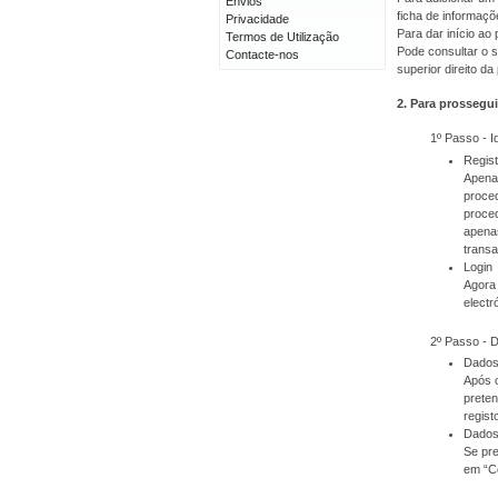
Envios
ficha de informaçõ
Privacidade
Para dar início a
Termos de Utilização
Pode consultar o s
Contacte-nos
superior direito da
2. Para prossegui
1º Passo - I
Regis
Apenas
proced
proced
apenas
transa
Login
Agora 
electr
2º Passo - 
Dados
Após o
prete
regist
Dados
Se pre
em “C