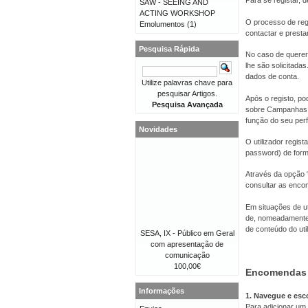
Para se registar, d
SAW - SEEING AND
ACTING WORKSHOP
O processo de reg
Emolumentos
(1)
contactar e presta
Pesquisa Rápida
No caso de querer 
lhe são solicitad
dados de conta.
Utilize palavras chave para
pesquisar Artigos.
Após o registo, po
Pesquisa Avançada
sobre Campanhas, 
função do seu perfi
Novidades
O utilizador regis
password) de forma
Através da opção “
consultar as enco
Em situações de ut
de, nomeadamente,
de conteúdo do util
SESA, IX - Público em Geral
com apresentação de
comunicação
100,00€
Encomendas
Informações
1. Navegue e esc
Para adicionar um 