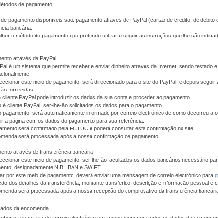
Métodos de pagamento
de pagamento disponíveis são: pagamento através de PayPal (cartão de crédito, de débito 
ncia bancária.
her o método de pagamento que pretende utilizar e seguir as instruções que lhe são indic
ento através de PayPal
al é um sistema que permite receber e enviar dinheiro através da Internet, sendo testado
acionalmente.
eccionar este meio de pagamento, será direccionado para o site do PayPal, e depois seguir 
rão fornecidas.
é cliente PayPal pode introduzir os dados da sua conta e proceder ao pagamento.
 é cliente PayPal, ser-lhe-ão solicitados os dados para o pagamento.
o pagamento, será automaticamente informado por correio electrónico de como decorreu a 
ir a página com os dados do pagamento para sua referência.
amento será confirmado pela FCTUC e poderá consultar esta confirmação no site.
omenda será processada após a nossa confirmação de pagamento.
nto através de transferência bancária
eccionar este meio de pagamento, ser-lhe-ão facultados os dados bancários necessário pa
ento, designadamente NIB, IBAN e SWIFT.
tar por este meio de pagamento, deverá enviar uma mensagem de correio electrónico para
g
ção dos detalhes da transferência, montante transferido, descrição e informação pessoal e c
omenda será processada após a nossa recepção do comprovativo da transferência bancária
 Dados da encomenda
eceber na sua caixa de correio electrónico uma mensagem com todos os dados da sua enc