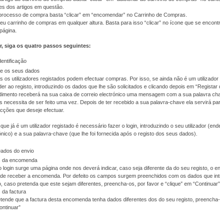
es dos artigos em questão.
o processo de compra basta “clicar” em “encomendar” no Carrinho de Compras.
eu carrinho de compras em qualquer altura. Basta para isso “clicar” no ícone que se encont
 página.
r, siga os quatro passos seguintes:
dentificação
te os seus dados
 os utilizadores registados podem efectuar compras. Por isso, se ainda não é um utilizador 
er ao registo, introduzindo os dados que lhe são solicitados e clicando depois em “Registar
imento receberá na sua caixa de correio electrónico uma mensagem com a sua palavra cha
 necessita de ser feito uma vez. Depois de ter recebido a sua palavra-chave ela servirá pa
cções que deseje efectuar.
que já é um utilizador registado é necessário fazer o login, introduzindo o seu utilizador (en
ónico) e a sua palavra-chave (que lhe foi fornecida após o registo dos seus dados).
Dados do envio
 da encomenda
 login surge uma página onde nos deverá indicar, caso seja diferente da do seu registo, o 
nde receber a encomenda. Por defeito os campos surgem preenchidos com os dados que int
o, caso pretenda que este sejam diferentes, preencha-os, por favor e “clique” em “Continuar”
 da factura
tende que a factura desta encomenda tenha dados diferentes dos do seu registo, preencha-o
ontinuar”