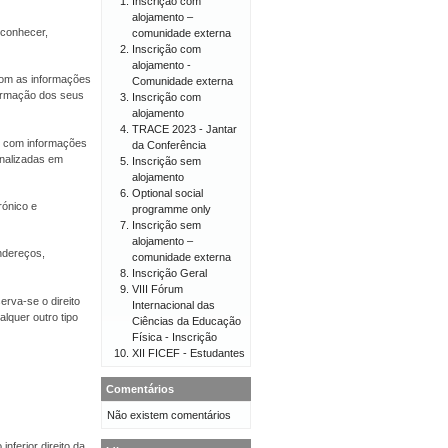
Inscrição com
alojamento –
econhecer,
comunidade externa
Inscrição com
alojamento -
 com as informações
Comunidade externa
firmação dos seus
Inscrição com
alojamento
TRACE 2023 - Jantar
er com informações
da Conferência
onalizadas em
Inscrição sem
alojamento
Optional social
rónico e
programme only
Inscrição sem
alojamento –
endereços,
comunidade externa
Inscrição Geral
VIII Fórum
erva-se o direito
Internacional das
lquer outro tipo
Ciências da Educação
Física - Inscrição
XII FICEF - Estudantes
Comentários
Não existem comentários
nferior direito da