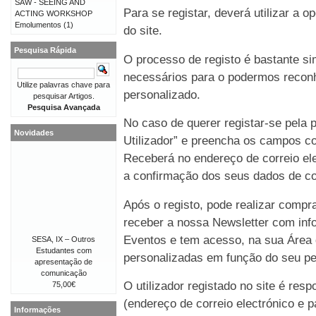
SAW - SEEING AND
Para se registar, deverá utilizar a o
ACTING WORKSHOP
Emolumentos
(1)
do site.
Pesquisa Rápida
O processo de registo é bastante 
necessários para o podermos reconh
Utilize palavras chave para
personalizado.
pesquisar Artigos.
Pesquisa Avançada
No caso de querer registar-se pela p
Novidades
Utilizador” e preencha os campos co
Receberá no endereço de correio e
a confirmação dos seus dados de co
Após o registo, pode realizar compr
receber a nossa Newsletter com in
Eventos e tem acesso, na sua Área 
SESA, IX – Outros
Estudantes com
personalizadas em função do seu perf
apresentação de
comunicação
O utilizador registado no site é re
75,00€
(endereço de correio electrónico e p
Informações