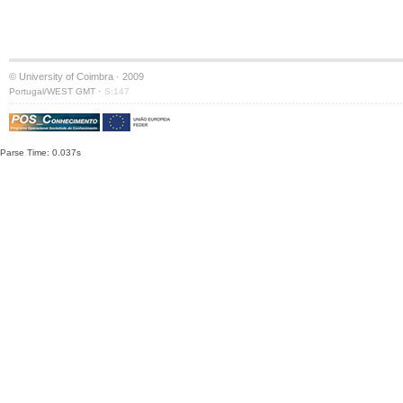
© University of Coimbra · 2009
·
Portugal/WEST GMT
S:147
Parse Time: 0.037s