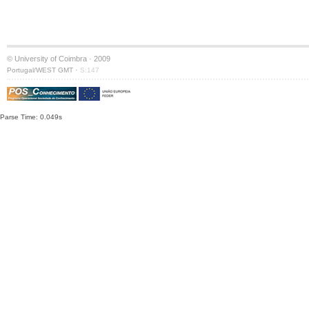
© University of Coimbra · 2009
·
Portugal/WEST GMT
S:147
Parse Time: 0.049s