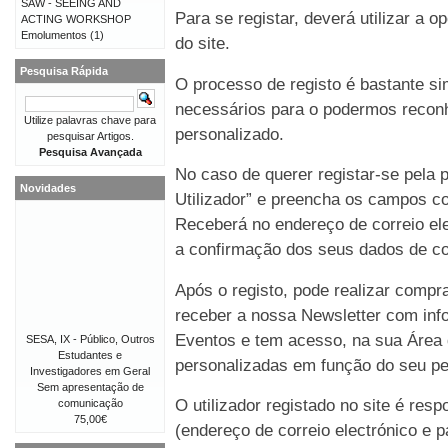
SAW - SEEING AND
Para se registar, deverá utilizar a o
ACTING WORKSHOP
Emolumentos
(1)
do site.
Pesquisa Rápida
O processo de registo é bastante 
necessários para o podermos reconh
Utilize palavras chave para
personalizado.
pesquisar Artigos.
Pesquisa Avançada
No caso de querer registar-se pela p
Novidades
Utilizador” e preencha os campos co
Receberá no endereço de correio e
a confirmação dos seus dados de co
Após o registo, pode realizar compr
receber a nossa Newsletter com in
Eventos e tem acesso, na sua Área 
SESA, IX - Público, Outros
Estudantes e
personalizadas em função do seu perf
Investigadores em Geral
Sem apresentação de
O utilizador registado no site é re
comunicação
75,00€
(endereço de correio electrónico e p