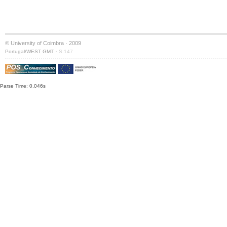
© University of Coimbra · 2009
·
Portugal/WEST GMT
S:147
Parse Time: 0.046s