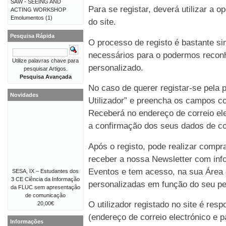
SAW - SEEING AND
Para se registar, deverá utilizar a o
ACTING WORKSHOP
Emolumentos
(1)
do site.
Pesquisa Rápida
O processo de registo é bastante 
necessários para o podermos reconh
Utilize palavras chave para
personalizado.
pesquisar Artigos.
Pesquisa Avançada
No caso de querer registar-se pela p
Novidades
Utilizador” e preencha os campos co
Receberá no endereço de correio e
a confirmação dos seus dados de co
Após o registo, pode realizar compr
receber a nossa Newsletter com in
Eventos e tem acesso, na sua Área 
SESA, IX – Estudantes dos
3 CE Ciência da Informação
personalizadas em função do seu perf
da FLUC sem apresentação
de comunicação
O utilizador registado no site é re
20,00€
(endereço de correio electrónico e p
Informações