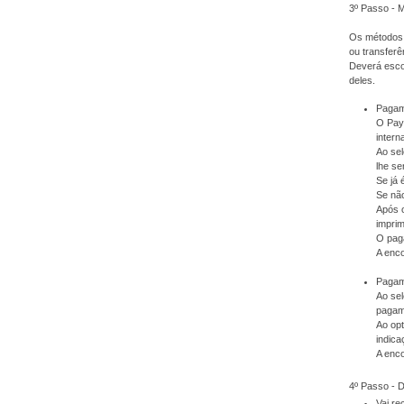
3º Passo - 
Os métodos 
ou transferê
Deverá escol
deles.
Pagam
O PayP
intern
Ao sel
lhe se
Se já 
Se não
Após 
imprim
O pag
A enc
Pagame
Ao sel
pagam
Ao op
indica
A enc
4º Passo -
Vai r