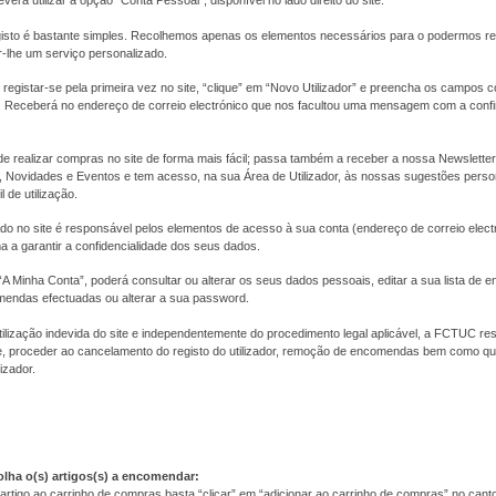
everá utilizar a opção "Conta Pessoal", disponível no lado direito do site.
isto é bastante simples. Recolhemos apenas os elementos necessários para o podermos r
r-lhe um serviço personalizado.
registar-se pela primeira vez no site, “clique” em “Novo Utilizador” e preencha os campos
as. Receberá no endereço de correio electrónico que nos facultou uma mensagem com a con
de realizar compras no site de forma mais fácil; passa também a receber a nossa Newslett
Novidades e Eventos e tem acesso, na sua Área de Utilizador, às nossas sugestões pers
l de utilização.
tado no site é responsável pelos elementos de acesso à sua conta (endereço de correio elect
 a garantir a confidencialidade dos seus dados.
A Minha Conta”, poderá consultar ou alterar os seus dados pessoais, editar a sua lista de 
mendas efectuadas ou alterar a sua password.
ilização indevida do site e independentemente do procedimento legal aplicável, a FCTUC res
 proceder ao cancelamento do registo do utilizador, remoção de encomendas bem como qua
izador.
olha o(s) artigos(s) a encomendar:
artigo ao carrinho de compras basta “clicar” em “adicionar ao carrinho de compras” no canto i