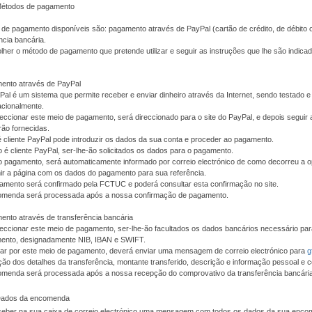
Métodos de pagamento
de pagamento disponíveis são: pagamento através de PayPal (cartão de crédito, de débito 
ncia bancária.
her o método de pagamento que pretende utilizar e seguir as instruções que lhe são indic
ento através de PayPal
al é um sistema que permite receber e enviar dinheiro através da Internet, sendo testado
acionalmente.
eccionar este meio de pagamento, será direccionado para o site do PayPal, e depois seguir 
rão fornecidas.
é cliente PayPal pode introduzir os dados da sua conta e proceder ao pagamento.
 é cliente PayPal, ser-lhe-ão solicitados os dados para o pagamento.
o pagamento, será automaticamente informado por correio electrónico de como decorreu a 
ir a página com os dados do pagamento para sua referência.
amento será confirmado pela FCTUC e poderá consultar esta confirmação no site.
omenda será processada após a nossa confirmação de pagamento.
nto através de transferência bancária
eccionar este meio de pagamento, ser-lhe-ão facultados os dados bancários necessário pa
ento, designadamente NIB, IBAN e SWIFT.
tar por este meio de pagamento, deverá enviar uma mensagem de correio electrónico para
g
ção dos detalhes da transferência, montante transferido, descrição e informação pessoal e c
omenda será processada após a nossa recepção do comprovativo da transferência bancária
 Dados da encomenda
eceber na sua caixa de correio electrónico uma mensagem com todos os dados da sua enc