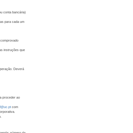
ou conta bancária)
adas para cada um
 e comprovado
as instruções que
operação. Deverá
ra proceder ao
f@uc.pt
com
orporativa.
.
omenda: número da