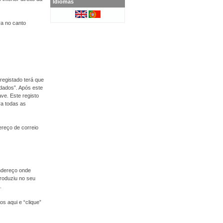
Idiomas
ra no canto
registado terá que
 dados”. Após este
ve. Este registo
ra todas as
dereço de correio
endereço onde
roduziu no seu
.
s aqui e “clique”