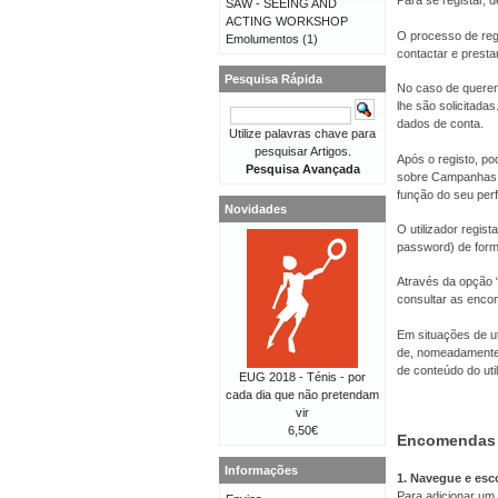
Para se registar, d
SAW - SEEING AND
ACTING WORKSHOP
O processo de reg
Emolumentos
(1)
contactar e presta
Pesquisa Rápida
No caso de querer 
lhe são solicitad
dados de conta.
Utilize palavras chave para
pesquisar Artigos.
Após o registo, po
Pesquisa Avançada
sobre Campanhas, 
função do seu perfi
Novidades
O utilizador regis
password) de forma
Através da opção “
consultar as enco
Em situações de ut
de, nomeadamente,
de conteúdo do util
EUG 2018 - Ténis - por
cada dia que não pretendam
vir
6,50€
Encomendas
Informações
1. Navegue e esc
Para adicionar um 