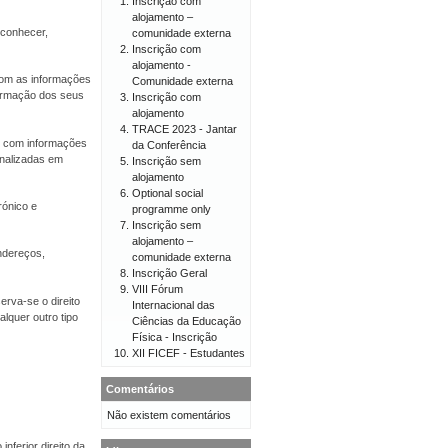
Inscrição com
alojamento –
econhecer,
comunidade externa
Inscrição com
alojamento -
 com as informações
Comunidade externa
firmação dos seus
Inscrição com
alojamento
TRACE 2023 - Jantar
er com informações
da Conferência
onalizadas em
Inscrição sem
alojamento
Optional social
rónico e
programme only
Inscrição sem
alojamento –
endereços,
comunidade externa
Inscrição Geral
VIII Fórum
erva-se o direito
Internacional das
lquer outro tipo
Ciências da Educação
Física - Inscrição
XII FICEF - Estudantes
Comentários
Não existem comentários
nferior direito da