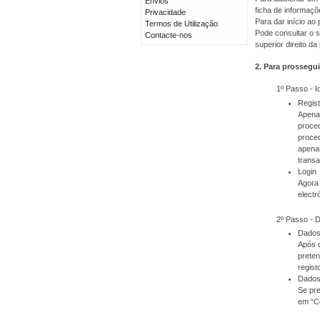
Envios
ficha de informaçõ
Privacidade
Para dar início a
Termos de Utilização
Pode consultar o s
Contacte-nos
superior direito da
2. Para prossegui
1º Passo - I
Regis
Apenas
proced
proced
apenas
transa
Login
Agora 
electr
2º Passo - 
Dados
Após o
prete
regist
Dados
Se pre
em “C