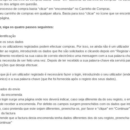
es dos artigos em questão.
o processo de compra basta “clicar” em “encomendar” no Carrinho de Compras.
eu carrinho de compras em qualquer altura. Basta para isso “clicar” no ícone que se encont
 página.
r, siga os quatro passos seguintes:
dentificação
te os seus dados
 os utilizadores registados podem efectuar compras. Por isso, se ainda não é um utilizador 
er ao registo, introduzindo os dados que lhe são solicitados e clicando depois em “Registar
imento receberá na sua caixa de correio electrónico uma mensagem com a sua palavra cha
 necessita de ser feito uma vez. Depois de ter recebido a sua palavra-chave ela servirá pa
cções que deseje efectuar.
que já é um utilizador registado é necessário fazer o login, introduzindo o seu utilizador (en
ónico) e a sua palavra-chave (que lhe foi fornecida após o registo dos seus dados).
Dados do envio
 da encomenda
 login surge uma página onde nos deverá indicar, caso seja diferente da do seu registo, o 
nde receber a encomenda. Por defeito os campos surgem preenchidos com os dados que int
o, caso pretenda que este sejam diferentes, preencha-os, por favor e “clique” em “Continuar”
 da factura
tende que a factura desta encomenda tenha dados diferentes dos do seu registo, preencha-o
ontinuar”