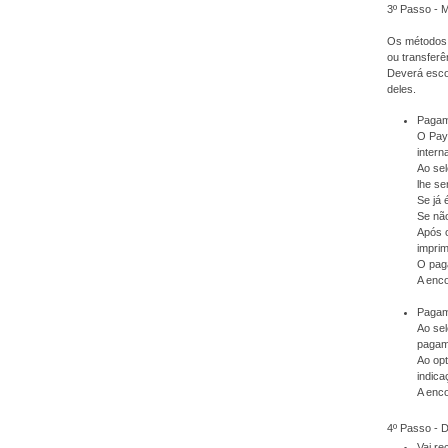
3º Passo - 
Os métodos 
ou transferê
Deverá escol
deles.
Pagam
O PayP
intern
Ao sel
lhe se
Se já 
Se não
Após 
imprim
O pag
A enc
Pagame
Ao sel
pagam
Ao op
indica
A enc
4º Passo -
Vai r