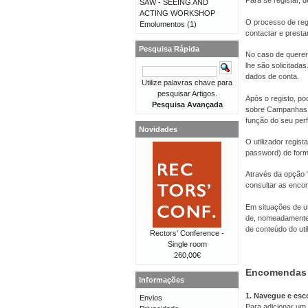
Para se registar, d
SAW - SEEING AND
ACTING WORKSHOP
O processo de reg
Emolumentos
(1)
contactar e presta
Pesquisa Rápida
No caso de querer 
lhe são solicitad
dados de conta.
Utilize palavras chave para
pesquisar Artigos.
Após o registo, po
Pesquisa Avançada
sobre Campanhas, 
função do seu perfi
Novidades
O utilizador regis
password) de forma
Através da opção “
consultar as enco
Em situações de ut
de, nomeadamente,
de conteúdo do util
Rectors' Conference -
Single room
260,00€
Encomendas
Informações
1. Navegue e esc
Envios
Para adicionar um 