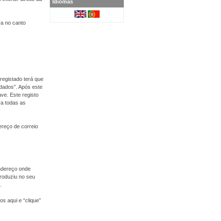
Idiomas
ra no canto
registado terá que
 dados”. Após este
ve. Este registo
ra todas as
dereço de correio
endereço onde
roduziu no seu
.
s aqui e “clique”