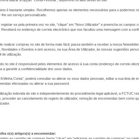
everá utilizar a opção "Conta Pessoal", disponível no lado direito do site.
isto é bastante simples. Recolhemos apenas os elementos necessários para o podermos r
r-lhe um serviço personalizado.
registar-se pela primeira vez no site, “clique” em “Novo Utilizador” e preencha os campos
as. Receberá no endereço de correio electrónico que nos facultou uma mensagem com a con
de realizar compras no site de forma mais fácil; passa também a receber a nossa Newslett
Novidades e Eventos e tem acesso, na sua Área de Utilizador, às nossas sugestões pers
l de utilização.
tado no site é responsável pelos elementos de acesso à sua conta (endereço de correio elect
 a garantir a confidencialidade dos seus dados.
A Minha Conta”, poderá consultar ou alterar os seus dados pessoais, editar a sua lista de 
mendas efectuadas ou alterar a sua password.
ilização indevida do site e independentemente do procedimento legal aplicável, a FCTUC res
 proceder ao cancelamento do registo do utilizador, remoção de encomendas bem como qua
izador.
olha o(s) artigos(s) a encomendar:
artigo ao carrinho de compras basta “clicar” em “adicionar ao carrinho de compras” no canto i