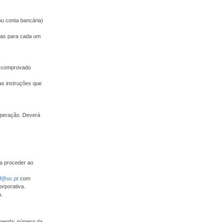
ou conta bancária)
adas para cada um
 e comprovado
as instruções que
operação. Deverá
ra proceder ao
f@uc.pt
com
orporativa.
.
omenda: número da