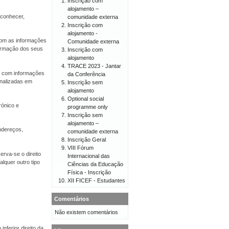
Inscrição com
alojamento –
econhecer,
comunidade externa
Inscrição com
alojamento -
 com as informações
Comunidade externa
firmação dos seus
Inscrição com
alojamento
TRACE 2023 - Jantar
er com informações
da Conferência
onalizadas em
Inscrição sem
alojamento
Optional social
rónico e
programme only
Inscrição sem
alojamento –
endereços,
comunidade externa
Inscrição Geral
VIII Fórum
erva-se o direito
Internacional das
lquer outro tipo
Ciências da Educação
Física - Inscrição
XII FICEF - Estudantes
Comentários
Não existem comentários
nferior direito da