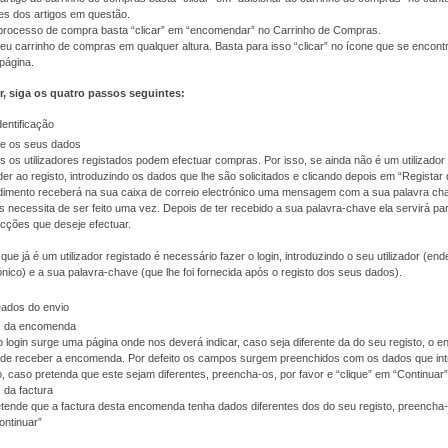
es dos artigos em questão.
o processo de compra basta “clicar” em “encomendar” no Carrinho de Compras.
eu carrinho de compras em qualquer altura. Basta para isso “clicar” no ícone que se encont
 página.
r, siga os quatro passos seguintes:
dentificação
te os seus dados
 os utilizadores registados podem efectuar compras. Por isso, se ainda não é um utilizador 
er ao registo, introduzindo os dados que lhe são solicitados e clicando depois em “Registar
imento receberá na sua caixa de correio electrónico uma mensagem com a sua palavra cha
 necessita de ser feito uma vez. Depois de ter recebido a sua palavra-chave ela servirá pa
cções que deseje efectuar.
que já é um utilizador registado é necessário fazer o login, introduzindo o seu utilizador (en
ónico) e a sua palavra-chave (que lhe foi fornecida após o registo dos seus dados).
Dados do envio
 da encomenda
 login surge uma página onde nos deverá indicar, caso seja diferente da do seu registo, o 
nde receber a encomenda. Por defeito os campos surgem preenchidos com os dados que int
o, caso pretenda que este sejam diferentes, preencha-os, por favor e “clique” em “Continuar”
 da factura
tende que a factura desta encomenda tenha dados diferentes dos do seu registo, preencha-o
ontinuar”