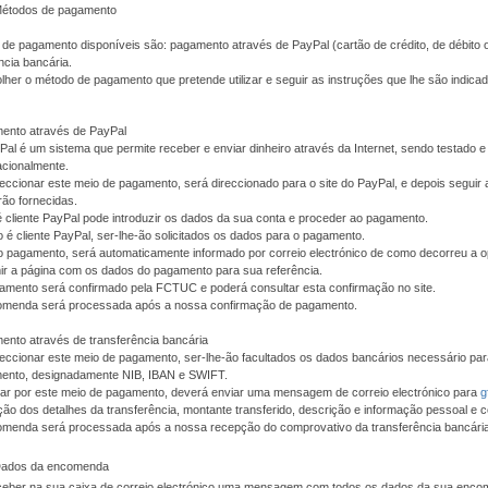
Métodos de pagamento
de pagamento disponíveis são: pagamento através de PayPal (cartão de crédito, de débito 
ncia bancária.
her o método de pagamento que pretende utilizar e seguir as instruções que lhe são indic
ento através de PayPal
al é um sistema que permite receber e enviar dinheiro através da Internet, sendo testado
acionalmente.
eccionar este meio de pagamento, será direccionado para o site do PayPal, e depois seguir 
rão fornecidas.
é cliente PayPal pode introduzir os dados da sua conta e proceder ao pagamento.
 é cliente PayPal, ser-lhe-ão solicitados os dados para o pagamento.
o pagamento, será automaticamente informado por correio electrónico de como decorreu a 
ir a página com os dados do pagamento para sua referência.
amento será confirmado pela FCTUC e poderá consultar esta confirmação no site.
omenda será processada após a nossa confirmação de pagamento.
nto através de transferência bancária
eccionar este meio de pagamento, ser-lhe-ão facultados os dados bancários necessário pa
ento, designadamente NIB, IBAN e SWIFT.
tar por este meio de pagamento, deverá enviar uma mensagem de correio electrónico para
g
ção dos detalhes da transferência, montante transferido, descrição e informação pessoal e c
omenda será processada após a nossa recepção do comprovativo da transferência bancária
 Dados da encomenda
eceber na sua caixa de correio electrónico uma mensagem com todos os dados da sua enc