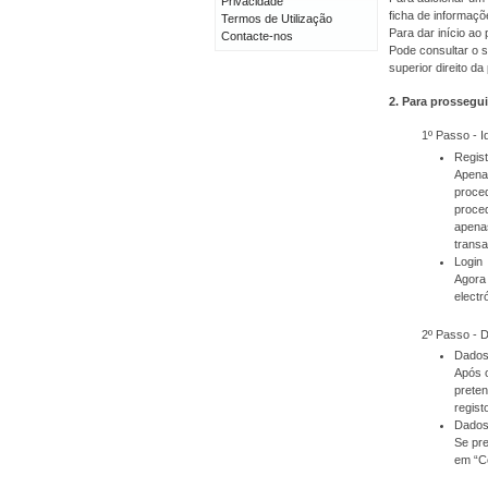
Privacidade
ficha de informaçõ
Termos de Utilização
Para dar início a
Contacte-nos
Pode consultar o s
superior direito da
2. Para prossegui
1º Passo - I
Regis
Apenas
proced
proced
apenas
transa
Login
Agora 
electr
2º Passo - 
Dados
Após o
prete
regist
Dados
Se pre
em “C