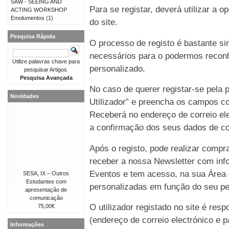
SAW - SEEING AND
Para se registar, deverá utilizar a o
ACTING WORKSHOP
Emolumentos
(1)
do site.
Pesquisa Rápida
O processo de registo é bastante 
necessários para o podermos reconh
Utilize palavras chave para
personalizado.
pesquisar Artigos.
Pesquisa Avançada
No caso de querer registar-se pela p
Novidades
Utilizador” e preencha os campos co
Receberá no endereço de correio e
a confirmação dos seus dados de co
Após o registo, pode realizar compr
receber a nossa Newsletter com in
Eventos e tem acesso, na sua Área 
SESA, IX – Outros
Estudantes com
personalizadas em função do seu perf
apresentação de
comunicação
O utilizador registado no site é re
75,00€
(endereço de correio electrónico e p
Informações