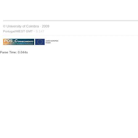
© University of Coimbra · 2009
·
Portugal/WEST GMT
S:147
Parse Time: 0.044s