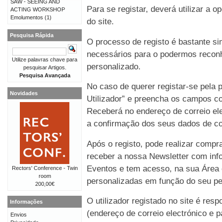
SAW - SEEING AND
Para se registar, deverá utilizar a o
ACTING WORKSHOP
Emolumentos
(1)
do site.
Pesquisa Rápida
O processo de registo é bastante 
necessários para o podermos reconh
Utilize palavras chave para
personalizado.
pesquisar Artigos.
Pesquisa Avançada
No caso de querer registar-se pela p
Novidades
Utilizador” e preencha os campos co
Receberá no endereço de correio e
a confirmação dos seus dados de co
Após o registo, pode realizar compr
receber a nossa Newsletter com in
Eventos e tem acesso, na sua Área 
Rectors' Conference - Twin
room
personalizadas em função do seu perf
200,00€
O utilizador registado no site é re
Informações
(endereço de correio electrónico e p
Envios