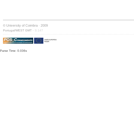
© University of Coimbra · 2009
·
Portugal/WEST GMT
S:147
Parse Time: 0.036s