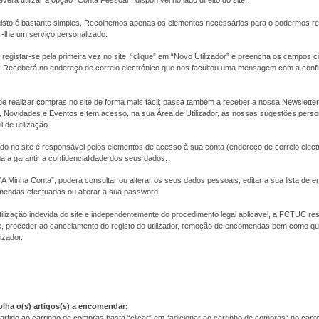
everá utilizar a opção "Conta Pessoal", disponível no lado direito do site.
isto é bastante simples. Recolhemos apenas os elementos necessários para o podermos r
r-lhe um serviço personalizado.
registar-se pela primeira vez no site, “clique” em “Novo Utilizador” e preencha os campos
as. Receberá no endereço de correio electrónico que nos facultou uma mensagem com a con
de realizar compras no site de forma mais fácil; passa também a receber a nossa Newslett
Novidades e Eventos e tem acesso, na sua Área de Utilizador, às nossas sugestões pers
l de utilização.
tado no site é responsável pelos elementos de acesso à sua conta (endereço de correio elect
 a garantir a confidencialidade dos seus dados.
A Minha Conta”, poderá consultar ou alterar os seus dados pessoais, editar a sua lista de 
mendas efectuadas ou alterar a sua password.
ilização indevida do site e independentemente do procedimento legal aplicável, a FCTUC res
 proceder ao cancelamento do registo do utilizador, remoção de encomendas bem como qua
izador.
olha o(s) artigos(s) a encomendar:
artigo ao carrinho de compras basta “clicar” em “adicionar ao carrinho de compras” no canto i