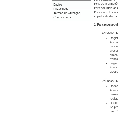
ficha de informaçõ
Envios
Para dar início a
Privacidade
Pode consultar o s
Termos de Utilização
superior direito da
Contacte-nos
2. Para prossegui
1º Passo - I
Regis
Apenas
proced
proced
apenas
transa
Login
Agora 
electr
2º Passo - 
Dados
Após o
prete
regist
Dados
Se pre
em “C