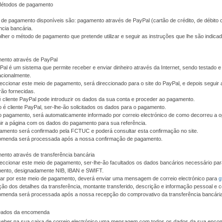
Métodos de pagamento
de pagamento disponíveis são: pagamento através de PayPal (cartão de crédito, de débito 
ncia bancária.
her o método de pagamento que pretende utilizar e seguir as instruções que lhe são indic
ento através de PayPal
al é um sistema que permite receber e enviar dinheiro através da Internet, sendo testado
acionalmente.
eccionar este meio de pagamento, será direccionado para o site do PayPal, e depois seguir 
rão fornecidas.
é cliente PayPal pode introduzir os dados da sua conta e proceder ao pagamento.
 é cliente PayPal, ser-lhe-ão solicitados os dados para o pagamento.
o pagamento, será automaticamente informado por correio electrónico de como decorreu a 
ir a página com os dados do pagamento para sua referência.
amento será confirmado pela FCTUC e poderá consultar esta confirmação no site.
omenda será processada após a nossa confirmação de pagamento.
nto através de transferência bancária
eccionar este meio de pagamento, ser-lhe-ão facultados os dados bancários necessário pa
ento, designadamente NIB, IBAN e SWIFT.
tar por este meio de pagamento, deverá enviar uma mensagem de correio electrónico para
g
ção dos detalhes da transferência, montante transferido, descrição e informação pessoal e c
omenda será processada após a nossa recepção do comprovativo da transferência bancária
 Dados da encomenda
eceber na sua caixa de correio electrónico uma mensagem com todos os dados da sua enc