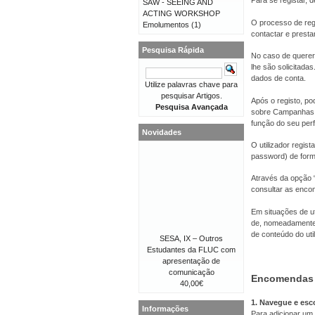
Para se registar, d
SAW - SEEING AND
ACTING WORKSHOP
O processo de reg
Emolumentos
(1)
contactar e presta
Pesquisa Rápida
No caso de querer 
lhe são solicitad
dados de conta.
Utilize palavras chave para
pesquisar Artigos.
Após o registo, po
Pesquisa Avançada
sobre Campanhas, 
função do seu perfi
Novidades
O utilizador regis
password) de forma
Através da opção “
consultar as enco
Em situações de ut
de, nomeadamente,
de conteúdo do util
SESA, IX – Outros
Estudantes da FLUC com
apresentação de
comunicação
Encomendas
40,00€
1. Navegue e esc
Informações
Para adicionar um 