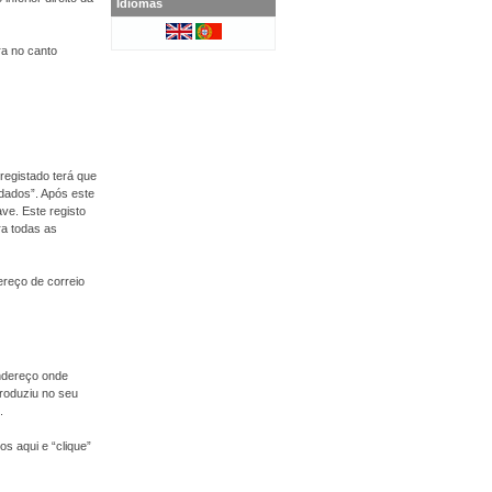
Idiomas
ra no canto
registado terá que
 dados”. Após este
ve. Este registo
ra todas as
dereço de correio
endereço onde
roduziu no seu
.
s aqui e “clique”