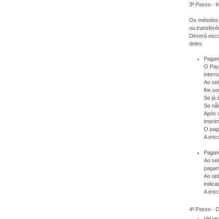
3º Passo - 
Os métodos 
ou transferê
Deverá escol
deles.
Pagam
O PayP
intern
Ao sel
lhe se
Se já 
Se não
Após 
imprim
O pag
A enc
Pagame
Ao sel
pagam
Ao op
indica
A enc
4º Passo -
Vai r