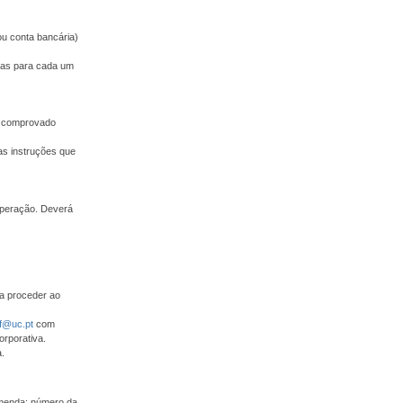
ou conta bancária)
adas para cada um
 e comprovado
as instruções que
operação. Deverá
ra proceder ao
f@uc.pt
com
orporativa.
.
omenda: número da