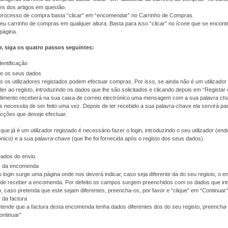
es dos artigos em questão.
o processo de compra basta “clicar” em “encomendar” no Carrinho de Compras.
eu carrinho de compras em qualquer altura. Basta para isso “clicar” no ícone que se encont
 página.
r, siga os quatro passos seguintes:
dentificação
te os seus dados
 os utilizadores registados podem efectuar compras. Por isso, se ainda não é um utilizador 
er ao registo, introduzindo os dados que lhe são solicitados e clicando depois em “Registar
imento receberá na sua caixa de correio electrónico uma mensagem com a sua palavra cha
 necessita de ser feito uma vez. Depois de ter recebido a sua palavra-chave ela servirá pa
cções que deseje efectuar.
que já é um utilizador registado é necessário fazer o login, introduzindo o seu utilizador (en
ónico) e a sua palavra-chave (que lhe foi fornecida após o registo dos seus dados).
Dados do envio
 da encomenda
 login surge uma página onde nos deverá indicar, caso seja diferente da do seu registo, o 
nde receber a encomenda. Por defeito os campos surgem preenchidos com os dados que int
o, caso pretenda que este sejam diferentes, preencha-os, por favor e “clique” em “Continuar”
 da factura
tende que a factura desta encomenda tenha dados diferentes dos do seu registo, preencha-o
ontinuar”