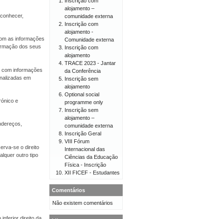
Inscrição com
alojamento –
econhecer,
comunidade externa
Inscrição com
alojamento -
 com as informações
Comunidade externa
firmação dos seus
Inscrição com
alojamento
TRACE 2023 - Jantar
er com informações
da Conferência
onalizadas em
Inscrição sem
alojamento
Optional social
rónico e
programme only
Inscrição sem
alojamento –
endereços,
comunidade externa
Inscrição Geral
VIII Fórum
erva-se o direito
Internacional das
lquer outro tipo
Ciências da Educação
Física - Inscrição
XII FICEF - Estudantes
Comentários
Não existem comentários
nferior direito da