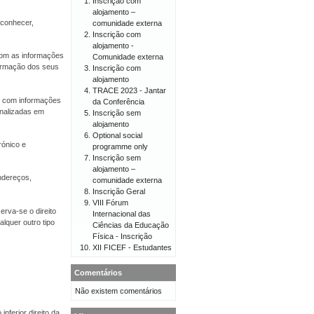
Inscrição com
alojamento –
econhecer,
comunidade externa
Inscrição com
alojamento -
 com as informações
Comunidade externa
firmação dos seus
Inscrição com
alojamento
TRACE 2023 - Jantar
er com informações
da Conferência
onalizadas em
Inscrição sem
alojamento
Optional social
rónico e
programme only
Inscrição sem
alojamento –
endereços,
comunidade externa
Inscrição Geral
VIII Fórum
erva-se o direito
Internacional das
lquer outro tipo
Ciências da Educação
Física - Inscrição
XII FICEF - Estudantes
Comentários
Não existem comentários
nferior direito da