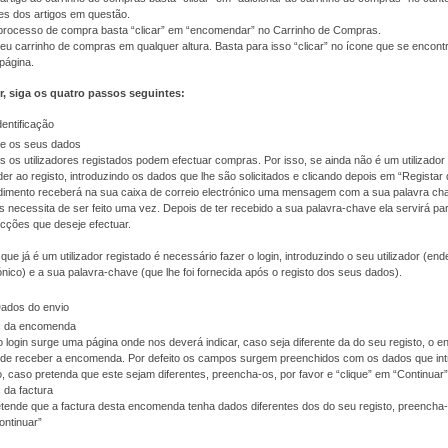
es dos artigos em questão.
o processo de compra basta “clicar” em “encomendar” no Carrinho de Compras.
eu carrinho de compras em qualquer altura. Basta para isso “clicar” no ícone que se encont
 página.
r, siga os quatro passos seguintes:
dentificação
te os seus dados
 os utilizadores registados podem efectuar compras. Por isso, se ainda não é um utilizador 
er ao registo, introduzindo os dados que lhe são solicitados e clicando depois em “Registar
imento receberá na sua caixa de correio electrónico uma mensagem com a sua palavra cha
 necessita de ser feito uma vez. Depois de ter recebido a sua palavra-chave ela servirá pa
cções que deseje efectuar.
que já é um utilizador registado é necessário fazer o login, introduzindo o seu utilizador (en
ónico) e a sua palavra-chave (que lhe foi fornecida após o registo dos seus dados).
Dados do envio
 da encomenda
 login surge uma página onde nos deverá indicar, caso seja diferente da do seu registo, o 
nde receber a encomenda. Por defeito os campos surgem preenchidos com os dados que int
o, caso pretenda que este sejam diferentes, preencha-os, por favor e “clique” em “Continuar”
 da factura
tende que a factura desta encomenda tenha dados diferentes dos do seu registo, preencha-o
ontinuar”