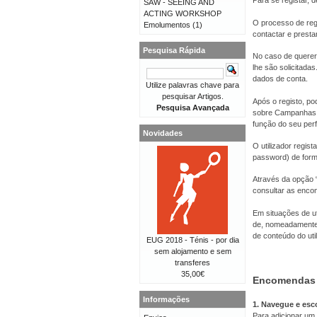
Para se registar, d
SAW - SEEING AND
ACTING WORKSHOP
O processo de reg
Emolumentos
(1)
contactar e presta
Pesquisa Rápida
No caso de querer 
lhe são solicitad
dados de conta.
Utilize palavras chave para
pesquisar Artigos.
Após o registo, po
Pesquisa Avançada
sobre Campanhas, 
função do seu perfi
Novidades
O utilizador regis
password) de forma
Através da opção “
consultar as enco
Em situações de ut
de, nomeadamente,
de conteúdo do util
EUG 2018 - Ténis - por dia
sem alojamento e sem
transferes
35,00€
Encomendas
Informações
1. Navegue e esc
Para adicionar um 