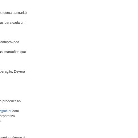
ou conta bancária)
adas para cada um
 e comprovado
as instruções que
operação. Deverá
ra proceder ao
f@uc.pt
com
orporativa.
.
omenda: número da