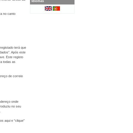
Idiomas
ra no canto
registado terá que
 dados”. Após este
ve. Este registo
ra todas as
dereço de correio
endereço onde
roduziu no seu
.
s aqui e “clique”