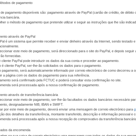
Métodos de pagamento
de pagamento disponíveis são: pagamento através de PayPal (cartão de crédito, de débito 
ncia bancária.
her o método de pagamento que pretende utilizar e seguir as instruções que lhe são indic
ento através de PayPal
al é um sistema que permite receber e enviar dinheiro através da Internet, sendo testado
acionalmente.
eccionar este meio de pagamento, será direccionado para o site do PayPal, e depois seguir 
rão fornecidas.
é cliente PayPal pode introduzir os dados da sua conta e proceder ao pagamento.
 é cliente PayPal, ser-lhe-ão solicitados os dados para o pagamento.
o pagamento, será automaticamente informado por correio electrónico de como decorreu a 
ir a página com os dados do pagamento para sua referência.
amento será confirmado pela FCTUC e poderá consultar esta confirmação no site.
omenda será processada após a nossa confirmação de pagamento.
nto através de transferência bancária
eccionar este meio de pagamento, ser-lhe-ão facultados os dados bancários necessário pa
ento, designadamente NIB, IBAN e SWIFT.
tar por este meio de pagamento, deverá enviar uma mensagem de correio electrónico para
g
ção dos detalhes da transferência, montante transferido, descrição e informação pessoal e c
omenda será processada após a nossa recepção do comprovativo da transferência bancária
 Dados da encomenda
eceber na sua caixa de correio electrónico uma mensagem com todos os dados da sua enc