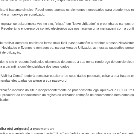
everá utilizar a opção "Conta Pessoal", disponível no lado direito do site.
isto é bastante simples. Recolhemos apenas os elementos necessários para o podermos r
r-lhe um serviço personalizado.
registar-se pela primeira vez no site, “clique” em “Novo Utilizador” e preencha os campos
as. Receberá no endereço de correio electrónico que nos facultou uma mensagem com a con
de realizar compras no site de forma mais fácil; passa também a receber a nossa Newslett
Novidades e Eventos e tem acesso, na sua Área de Utilizador, às nossas sugestões pers
l de utilização.
tado no site é responsável pelos elementos de acesso à sua conta (endereço de correio elect
 a garantir a confidencialidade dos seus dados.
A Minha Conta”, poderá consultar ou alterar os seus dados pessoais, editar a sua lista de 
mendas efectuadas ou alterar a sua password.
ilização indevida do site e independentemente do procedimento legal aplicável, a FCTUC res
 proceder ao cancelamento do registo do utilizador, remoção de encomendas bem como qua
izador.
olha o(s) artigos(s) a encomendar:
artigo ao carrinho de compras basta “clicar” em “adicionar ao carrinho de compras” no canto i