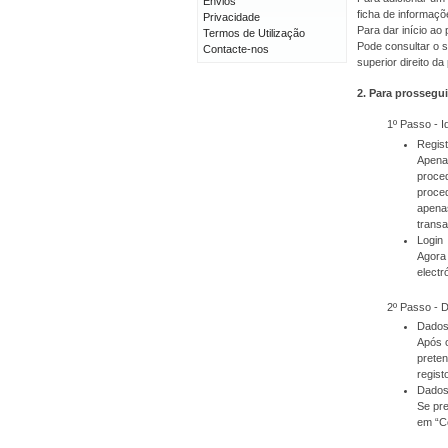
Envios
ficha de informaçõ
Privacidade
Para dar início a
Termos de Utilização
Pode consultar o s
Contacte-nos
superior direito da
2. Para prossegui
1º Passo - I
Regis
Apenas
proced
proced
apenas
transa
Login
Agora 
electr
2º Passo - 
Dados
Após o
prete
regist
Dados
Se pre
em “C