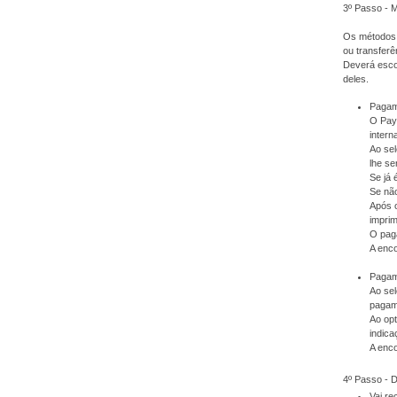
3º Passo - 
Os métodos 
ou transferê
Deverá escol
deles.
Pagam
O PayP
intern
Ao sel
lhe se
Se já 
Se não
Após 
imprim
O pag
A enc
Pagame
Ao sel
pagam
Ao op
indica
A enc
4º Passo -
Vai r