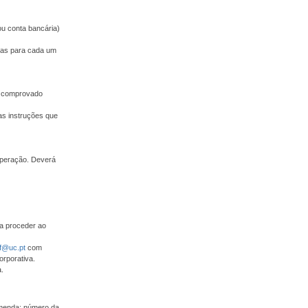
ou conta bancária)
adas para cada um
 e comprovado
as instruções que
operação. Deverá
ra proceder ao
f@uc.pt
com
orporativa.
.
omenda: número da