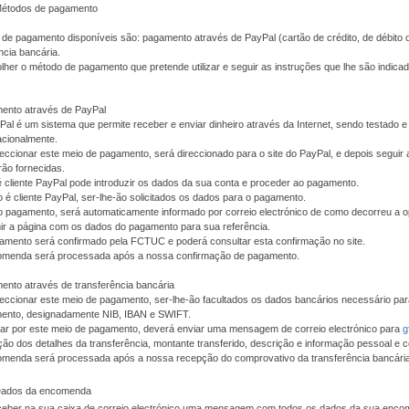
Métodos de pagamento
de pagamento disponíveis são: pagamento através de PayPal (cartão de crédito, de débito 
ncia bancária.
her o método de pagamento que pretende utilizar e seguir as instruções que lhe são indic
ento através de PayPal
al é um sistema que permite receber e enviar dinheiro através da Internet, sendo testado
acionalmente.
eccionar este meio de pagamento, será direccionado para o site do PayPal, e depois seguir 
rão fornecidas.
é cliente PayPal pode introduzir os dados da sua conta e proceder ao pagamento.
 é cliente PayPal, ser-lhe-ão solicitados os dados para o pagamento.
o pagamento, será automaticamente informado por correio electrónico de como decorreu a 
ir a página com os dados do pagamento para sua referência.
amento será confirmado pela FCTUC e poderá consultar esta confirmação no site.
omenda será processada após a nossa confirmação de pagamento.
nto através de transferência bancária
eccionar este meio de pagamento, ser-lhe-ão facultados os dados bancários necessário pa
ento, designadamente NIB, IBAN e SWIFT.
tar por este meio de pagamento, deverá enviar uma mensagem de correio electrónico para
g
ção dos detalhes da transferência, montante transferido, descrição e informação pessoal e c
omenda será processada após a nossa recepção do comprovativo da transferência bancária
 Dados da encomenda
eceber na sua caixa de correio electrónico uma mensagem com todos os dados da sua enc