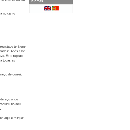
Idiomas
ra no canto
registado terá que
 dados”. Após este
ve. Este registo
ra todas as
dereço de correio
endereço onde
roduziu no seu
.
s aqui e “clique”