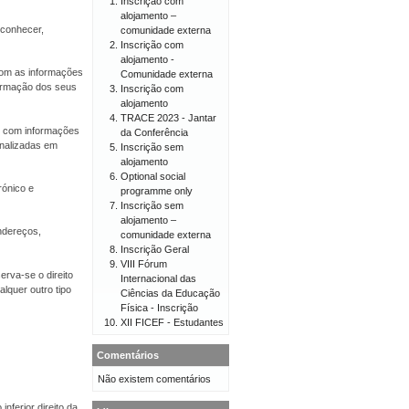
Inscrição com
alojamento –
econhecer,
comunidade externa
Inscrição com
alojamento -
 com as informações
Comunidade externa
firmação dos seus
Inscrição com
alojamento
TRACE 2023 - Jantar
er com informações
da Conferência
onalizadas em
Inscrição sem
alojamento
Optional social
rónico e
programme only
Inscrição sem
alojamento –
endereços,
comunidade externa
Inscrição Geral
VIII Fórum
erva-se o direito
Internacional das
lquer outro tipo
Ciências da Educação
Física - Inscrição
XII FICEF - Estudantes
Comentários
Não existem comentários
nferior direito da