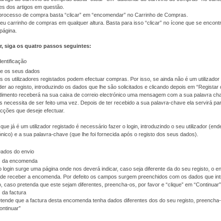
es dos artigos em questão.
o processo de compra basta “clicar” em “encomendar” no Carrinho de Compras.
eu carrinho de compras em qualquer altura. Basta para isso “clicar” no ícone que se encont
 página.
r, siga os quatro passos seguintes:
dentificação
te os seus dados
 os utilizadores registados podem efectuar compras. Por isso, se ainda não é um utilizador 
er ao registo, introduzindo os dados que lhe são solicitados e clicando depois em “Registar
imento receberá na sua caixa de correio electrónico uma mensagem com a sua palavra cha
 necessita de ser feito uma vez. Depois de ter recebido a sua palavra-chave ela servirá pa
cções que deseje efectuar.
que já é um utilizador registado é necessário fazer o login, introduzindo o seu utilizador (en
ónico) e a sua palavra-chave (que lhe foi fornecida após o registo dos seus dados).
Dados do envio
 da encomenda
 login surge uma página onde nos deverá indicar, caso seja diferente da do seu registo, o 
nde receber a encomenda. Por defeito os campos surgem preenchidos com os dados que int
o, caso pretenda que este sejam diferentes, preencha-os, por favor e “clique” em “Continuar”
 da factura
tende que a factura desta encomenda tenha dados diferentes dos do seu registo, preencha-o
ontinuar”