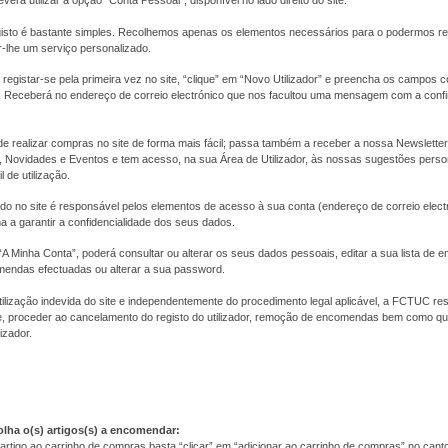
everá utilizar a opção "Conta Pessoal", disponível no lado direito do site.
isto é bastante simples. Recolhemos apenas os elementos necessários para o podermos r
r-lhe um serviço personalizado.
registar-se pela primeira vez no site, “clique” em “Novo Utilizador” e preencha os campos
as. Receberá no endereço de correio electrónico que nos facultou uma mensagem com a con
de realizar compras no site de forma mais fácil; passa também a receber a nossa Newslett
Novidades e Eventos e tem acesso, na sua Área de Utilizador, às nossas sugestões pers
l de utilização.
tado no site é responsável pelos elementos de acesso à sua conta (endereço de correio elect
 a garantir a confidencialidade dos seus dados.
A Minha Conta”, poderá consultar ou alterar os seus dados pessoais, editar a sua lista de 
mendas efectuadas ou alterar a sua password.
ilização indevida do site e independentemente do procedimento legal aplicável, a FCTUC res
 proceder ao cancelamento do registo do utilizador, remoção de encomendas bem como qua
izador.
olha o(s) artigos(s) a encomendar:
artigo ao carrinho de compras basta “clicar” em “adicionar ao carrinho de compras” no canto i