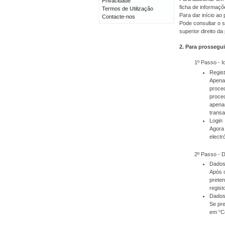
Privacidade
ficha de informaçõ
Termos de Utilização
Para dar início a
Contacte-nos
Pode consultar o s
superior direito da
2. Para prossegui
1º Passo - I
Regis
Apenas
proced
proced
apenas
transa
Login
Agora 
electr
2º Passo - 
Dados
Após o
prete
regist
Dados
Se pre
em “C