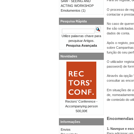
Para se registar, d
SAW - SEEING AND
ACTING WORKSHOP
O processo de reg
Emolumentos
(1)
contactar e presta
Pesquisa Rápida
No caso de querer 
lhe são solicitad
dados de conta.
Utilize palavras chave para
pesquisar Artigos.
Após o registo, po
Pesquisa Avançada
sobre Campanhas, 
função do seu perfi
Novidades
O utilizador regis
password) de forma
Através da opção “
consultar as enco
Em situações de ut
de, nomeadamente,
de conteúdo do util
Rectors' Conference -
Accompanying person
500,00€
Encomendas
Informações
1. Navegue e esc
Envios
Para adicionar um 