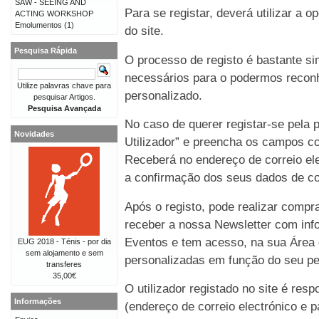
SAW - SEEING AND
Para se registar, deverá utilizar a o
ACTING WORKSHOP
Emolumentos
(1)
do site.
Pesquisa Rápida
O processo de registo é bastante 
necessários para o podermos reconh
Utilize palavras chave para
personalizado.
pesquisar Artigos.
Pesquisa Avançada
No caso de querer registar-se pela p
Novidades
Utilizador” e preencha os campos co
Receberá no endereço de correio e
a confirmação dos seus dados de co
Após o registo, pode realizar compr
receber a nossa Newsletter com in
Eventos e tem acesso, na sua Área 
EUG 2018 - Ténis - por dia
sem alojamento e sem
personalizadas em função do seu perf
transferes
35,00€
O utilizador registado no site é re
Informações
(endereço de correio electrónico e p