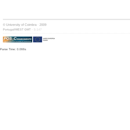
© University of Coimbra · 2009
·
Portugal/WEST GMT
S:147
Parse Time: 0.066s