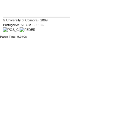
© University of Coimbra · 2009
Portugal/WEST GMT
·
S:147
Parse Time: 0.040s