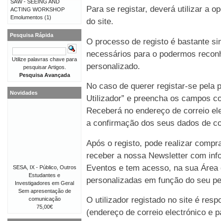
SAW - SEEING AND
Para se registar, deverá utilizar a o
ACTING WORKSHOP
Emolumentos
(1)
do site.
Pesquisa Rápida
O processo de registo é bastante 
necessários para o podermos reconh
Utilize palavras chave para
personalizado.
pesquisar Artigos.
Pesquisa Avançada
No caso de querer registar-se pela p
Novidades
Utilizador” e preencha os campos co
Receberá no endereço de correio e
a confirmação dos seus dados de co
Após o registo, pode realizar compr
receber a nossa Newsletter com in
Eventos e tem acesso, na sua Área 
SESA, IX - Público, Outros
Estudantes e
personalizadas em função do seu perf
Investigadores em Geral
Sem apresentação de
O utilizador registado no site é re
comunicação
75,00€
(endereço de correio electrónico e p