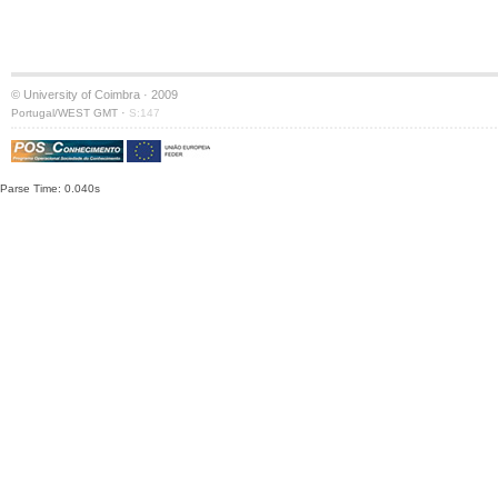
© University of Coimbra · 2009
·
Portugal/WEST GMT
S:147
Parse Time: 0.040s