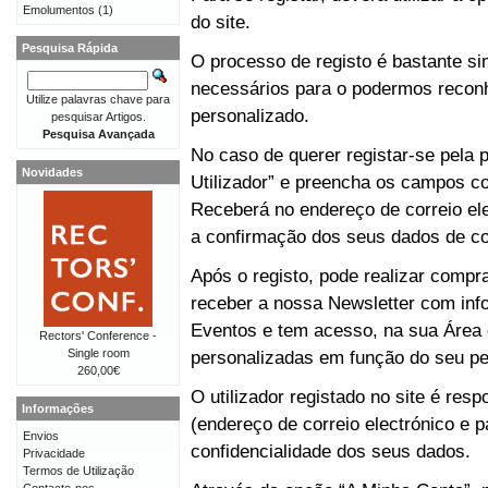
Emolumentos
(1)
do site.
Pesquisa Rápida
O processo de registo é bastante 
necessários para o podermos reconh
Utilize palavras chave para
personalizado.
pesquisar Artigos.
Pesquisa Avançada
No caso de querer registar-se pela p
Novidades
Utilizador” e preencha os campos co
Receberá no endereço de correio e
a confirmação dos seus dados de co
Após o registo, pode realizar compr
receber a nossa Newsletter com in
Eventos e tem acesso, na sua Área 
Rectors' Conference -
Single room
personalizadas em função do seu perf
260,00€
O utilizador registado no site é re
Informações
(endereço de correio electrónico e p
Envios
confidencialidade dos seus dados.
Privacidade
Termos de Utilização