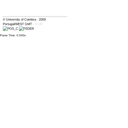
© University of Coimbra · 2009
Portugal/WEST GMT
·
S:147
Parse Time: 0.040s