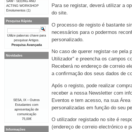
SAW - SEEING AND
Para se registar, deverá utilizar a o
ACTING WORKSHOP
Emolumentos
(1)
do site.
Pesquisa Rápida
O processo de registo é bastante 
necessários para o podermos reconh
Utilize palavras chave para
personalizado.
pesquisar Artigos.
Pesquisa Avançada
No caso de querer registar-se pela p
Novidades
Utilizador” e preencha os campos co
Receberá no endereço de correio e
a confirmação dos seus dados de co
Após o registo, pode realizar compr
receber a nossa Newsletter com in
Eventos e tem acesso, na sua Área 
SESA, IX – Outros
Estudantes com
personalizadas em função do seu perf
apresentação de
comunicação
O utilizador registado no site é re
75,00€
(endereço de correio electrónico e p
Informações