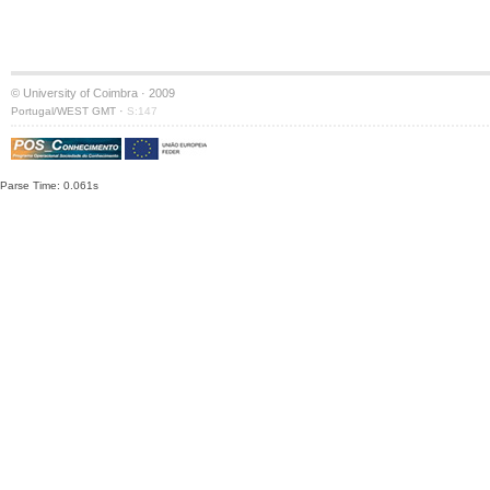
© University of Coimbra · 2009
·
Portugal/WEST GMT
S:147
Parse Time: 0.061s