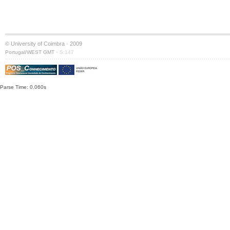
© University of Coimbra · 2009
·
Portugal/WEST GMT
S:147
Parse Time: 0.060s