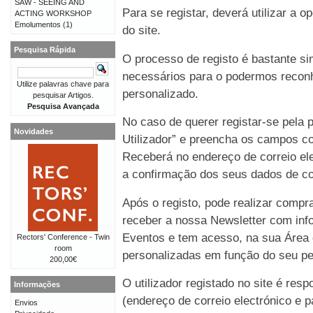
SAW - SEEING AND
Para se registar, deverá utilizar a o
ACTING WORKSHOP
Emolumentos
(1)
do site.
Pesquisa Rápida
O processo de registo é bastante 
necessários para o podermos reconh
Utilize palavras chave para
personalizado.
pesquisar Artigos.
Pesquisa Avançada
No caso de querer registar-se pela p
Novidades
Utilizador” e preencha os campos co
Receberá no endereço de correio e
a confirmação dos seus dados de co
Após o registo, pode realizar compr
receber a nossa Newsletter com in
Eventos e tem acesso, na sua Área 
Rectors' Conference - Twin
room
personalizadas em função do seu perf
200,00€
O utilizador registado no site é re
Informações
(endereço de correio electrónico e p
Envios