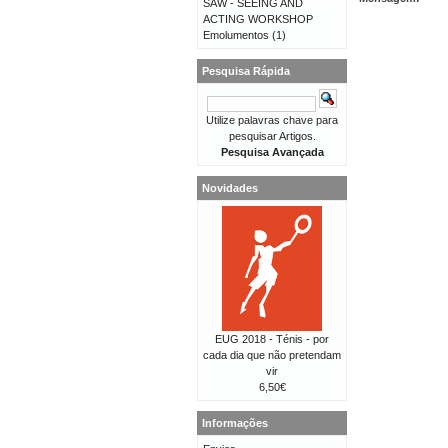
SAW - SEEING AND
ACTING WORKSHOP
Emolumentos
(1)
Pesquisa Rápida
Utilize palavras chave para
pesquisar Artigos.
Pesquisa Avançada
Novidades
EUG 2018 - Ténis - por
cada dia que não pretendam
vir
6,50€
Informações