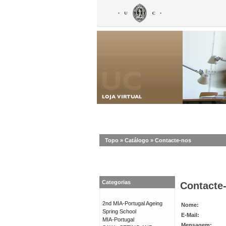
Topo
»
Catálogo
»
Contacte-nos
Categorias
Contacte
2nd MIA-Portugal Ageing
Nome:
Spring School
E-Mail:
MIA-Portugal
Mensagem: