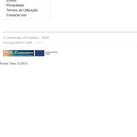
Envios
Privacidade
Termos de Utilização
Contacte-nos
© University of Coimbra · 2009
·
Portugal/WEST GMT
S:147
Parse Time: 0.047s